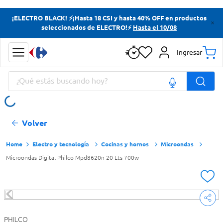
Términos más buscados
¡ELECTRO BLACK! ⚡¡Hasta 18 CSI y hasta 40% OFF en productos
seleccionados de ELECTRO!⚡
Hasta el 10/08
Yerba
Cerveza
Ingresar
Doves
¿Qué estás buscando hoy?
Papas Fritas
Términos más buscados
Volver
Yerba
Cerveza
Electro y tecnología
Cocinas y hornos
Microondas
Microondas Digital Philco Mpd8620n 20 Lts 700w
Doves
Papas Fritas
PHILCO