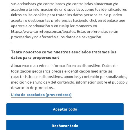
sus accionistas y/o controlantes y/o controladas almacenan y/o
acceden a la información de un dispositivo, como los identificadores
Estamos para ayudarte
únicos en las cookies para tratar los datos personales. Se pueden
aceptar o gestionar las preferencias haciendo click en el enlace que
¿Tenés una consulta? Comunicate con nosotros
acá
aparece a continuación o en cualquier momento en
https://www.carrefour.com.ar/legales. Estas preferencias serán
Descubrí Carrefour
procesadas y no afectarán a los datos de navegación.
--
Tanto nosotros como nuestros asociados tratamos los
Conocenos
datos para proporcionar:
Almacenar o acceder a información en un dispositivo. Datos de
Info útil
localización geográfica precisa e identificación mediante las
características de dispositivos. anuncios y contenido personalizados,
medición de anuncios y del contenido, información sobre el público y
Comprá Online
desarrollo de productos..
Lista de asociados (proveedores)
Enterate de nuestras ofertas
Dejanos tu mail para recibir todas las ofertas y promociones antes
Aceptar todo
que nadie.
Rechazar todo
Provincia