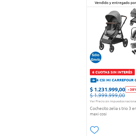
Filtro para purificador
(
1
)
Vendido y entregado po
Humificador
(
1
)
Juguete didáctico
(
1
)
Luz nocturna
(
1
)
Mecedora para bebé
(
7
)
Moisés para cochecito
(
1
)
6 CUOTAS SIN INTERÉS
Monitor para bebés
(
1
)
6 CSI MI CARREFOUR 
Organizador
(
1
)
$
1
.
231
.
999
,
00
-
38
$
1
.
999
.
999
,
00
Parasol
(
3
)
Ver Precio sin impuestos naciona
Cochecito zelia s trio 3 e
Silla de comer
(
5
)
maxi cosi
VER MÁS 2