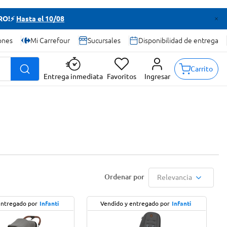
TRO!⚡
Hasta el 10/08
ones
Mi Carrefour
Sucursales
Disponibilidad de entrega
Carrito
Entrega inmediata
Favoritos
Ingresar
Relevancia
entregado por
Infanti
Vendido y entregado por
Infanti