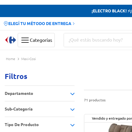
¡ELECTRO BLACK! ⚡¡H
ELEGÍ TU MÉTODO DE ENTREGA
¿Qué estás buscando hoy?
Categorías
Términos más buscados
Maxi-Cosi
Yerba
Filtros
Cerveza
Doves
Departamento
Jabon Tocador
71
productos
Sub-Categoría
Electro y tecnología
(
1
)
Vendido y entregado po
Hogar
(
3
)
Tipo De Producto
Cámaras de seguridad
(
1
)