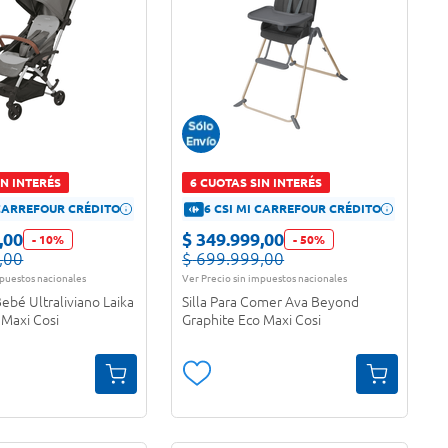
IN INTERÉS
6 CUOTAS SIN INTERÉS
 CARREFOUR CRÉDITO
6 CSI MI CARREFOUR CRÉDITO
,
00
$
349
.
999
,
00
-
10
%
-
50
%
,
00
$
699
.
999
,
00
mpuestos nacionales
Ver Precio sin impuestos nacionales
ebé Ultraliviano Laika
Silla Para Comer Ava Beyond
Maxi Cosi
Graphite Eco Maxi Cosi