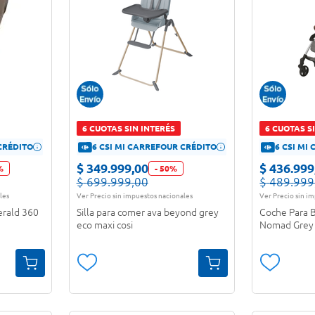
6 CUOTAS SIN INTERÉS
6 CUOTAS S
CRÉDITO
6 CSI MI CARREFOUR CRÉDITO
6 CSI MI
$
349
.
999
,
00
$
436
.
999
%
-
50
%
$
699
.
999
,
00
$
489
.
999
les
Ver Precio sin impuestos nacionales
Ver Precio sin i
erald 360
Silla para comer ava beyond grey
Coche Para B
eco maxi cosi
Nomad Grey 