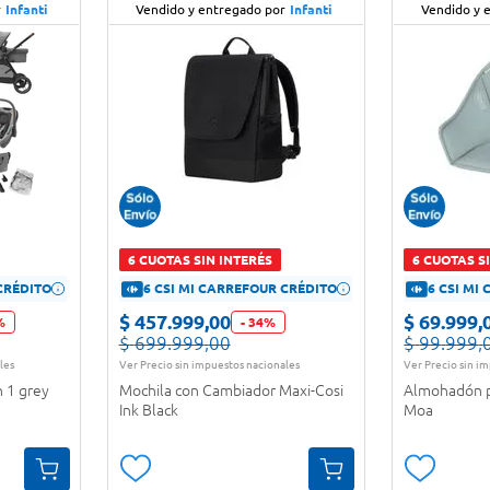
r
Infanti
Vendido y entregado por
Infanti
Vendido y 
6 CUOTAS SIN INTERÉS
6 CUOTAS S
CRÉDITO
6 CSI MI CARREFOUR CRÉDITO
6 CSI MI
$
457
.
999
,
00
$
69
.
999
,
%
-
34
%
$
699
.
999
,
00
$
99
.
999
,
les
Ver Precio sin impuestos nacionales
Ver Precio sin i
n 1 grey
Mochila con Cambiador Maxi-Cosi
Almohadón p
Ink Black
Moa