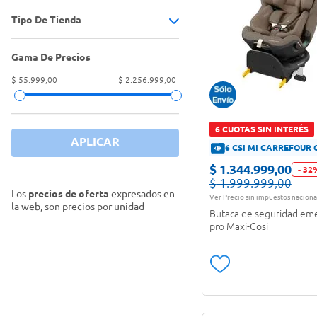
Juguetería y Librería
(
1
)
Iluminación
(
1
)
Tipo De Tienda
Adaptador para cochecito
(
1
)
Mundo Bebé
(
66
)
Juegos didácticos
(
1
)
Almohadón
(
1
)
Gama De Precios
Tiendas Oficiales
(
71
)
Velas, aromatizadores y
Asiento para hermanos cochecito
$ 55.999,00
$ 2.256.999,00
sahumerios
(
2
)
(
1
)
Base para butaca
(
4
)
6 CUOTAS SIN INTERÉS
APLICAR
6 CSI MI CARREFOUR 
Bolso maternal
(
2
)
$
1
.
344
.
999
,
00
-
32
Butaca para bebé
(
12
)
$
1
.
999
.
999
,
00
Los
precios de oferta
expresados en
Ver Precio sin impuestos naciona
Butaca para niños
(
4
)
la web, son precios por unidad
Butaca de seguridad em
pro Maxi-Cosi
Capota para cochecito
(
2
)
Cochecito para bebé
(
14
)
Cuna
(
5
)