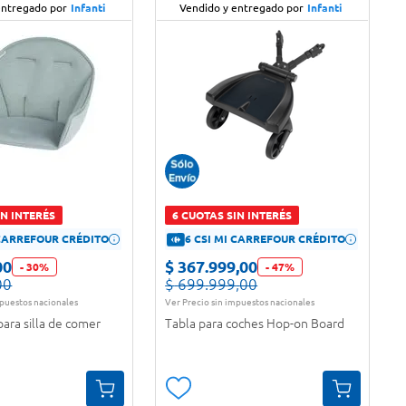
entregado por
Infanti
Vendido y entregado por
Infanti
IN INTERÉS
6 CUOTAS SIN INTERÉS
 CARREFOUR CRÉDITO
6 CSI MI CARREFOUR CRÉDITO
00
$
367
.
999
,
00
-
30
%
-
47
%
00
$
699
.
999
,
00
mpuestos nacionales
Ver Precio sin impuestos nacionales
ara silla de comer
Tabla para coches Hop-on Board