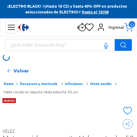
¡ELECTRO BLACK! ⚡¡Hasta 18 CSI y hasta 40% OFF en productos
Términos más buscados
seleccionados de ELECTRO!⚡
Hasta el 10/08
Yerba
Ingresar
Cerveza
¿Qué estás buscando hoy?
Doves
Papas Fritas
Términos más buscados
Volver
Yerba
Cerveza
Desayuno y merienda
Infusiones
Mate cocido
Mate cocido en saquito Velez estuche 50 uni
Doves
NUEVO
Papas Fritas
VELEZ