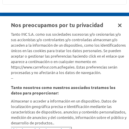
Nos preocupamos por tu privacidad
Seguinos en :
Tanto INC S.A. como sus sociedades sucesoras y/o cesionarias y/o
sus accionistas y/o controlantes y/o controladas almacenan y/o
acceden a la información de un dispositivo, como los identificadores
Estamos para ayudarte
únicos en las cookies para tratar los datos personales. Se pueden
aceptar o gestionar las preferencias haciendo click en el enlace que
¿Tenés una consulta? Comunicate con nosotros
acá
aparece a continuación o en cualquier momento en
https://www.carrefour.com.ar/legales. Estas preferencias serán
Descubrí Carrefour
procesadas y no afectarán a los datos de navegación.
--
Tanto nosotros como nuestros asociados tratamos los
Conocenos
datos para proporcionar:
Almacenar o acceder a información en un dispositivo. Datos de
Info útil
localización geográfica precisa e identificación mediante las
características de dispositivos. anuncios y contenido personalizados,
medición de anuncios y del contenido, información sobre el público y
Comprá Online
desarrollo de productos..