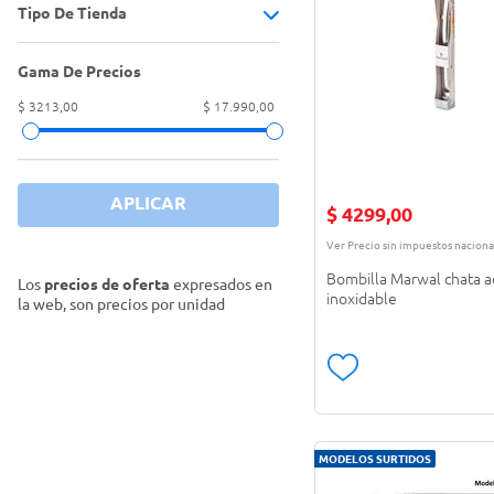
Herméticos, frascos y botellas
(
1
)
Tipo De Tienda
Azucarera
(
3
)
Termos, mates y accesorios
(
6
)
Bombilla
(
1
)
Gama De Precios
Tienda Carrefour
(
8
)
Cuchara
(
1
)
$ 3213,00
$ 17.990,00
Mate
(
1
)
Yerbera
(
2
)
APLICAR
$
4299
,
00
Ver Precio sin impuestos naciona
Bombilla Marwal chata a
Los
precios de oferta
expresados en
inoxidable
la web, son precios por unidad
MODELOS SURTIDOS