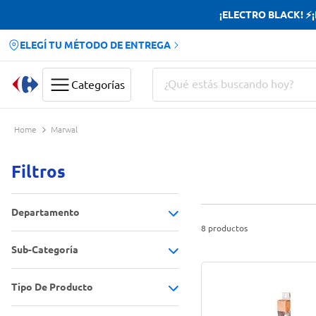
¡ELECTRO BLACK! ⚡¡H
ELEGÍ TU MÉTODO DE ENTREGA
¿Qué estás buscando hoy?
Categorías
Términos más buscados
Marwal
Yerba
Filtros
Cerveza
Doves
Departamento
Papas Fritas
8
productos
Sub-Categoría
Hogar
(
8
)
Tipo De Producto
Cubiertos y utensilios
(
1
)