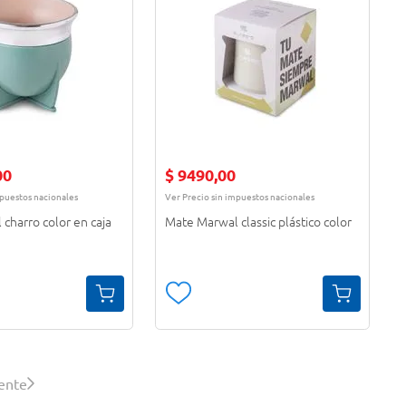
00
$
9490
,
00
mpuestos nacionales
Ver Precio sin impuestos nacionales
charro color en caja
Mate Marwal classic plástico color
iente