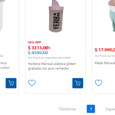
30% OFF
$
3213
,
00
c/u
$
17
.
990
,
$
4590
,
00
les
Ver Precio sin i
Ver Precio sin impuestos nacionales
mico
Mate Marwal 
Yerbera Marwal plástica glitter
 color
grabada con pico vertedor
1
Anterior
Sigu