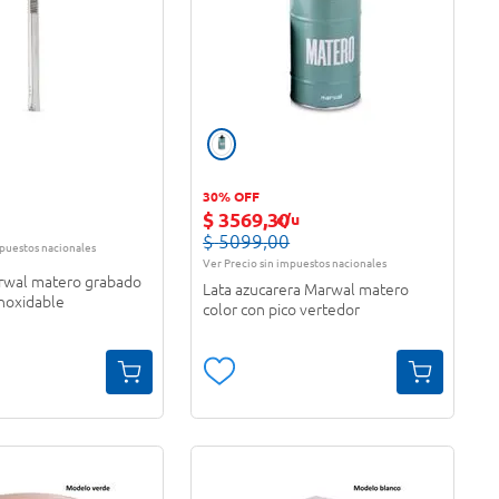
30% OFF
$
3569
,
30
c/u
$
5099
,
00
mpuestos nacionales
Ver Precio sin impuestos nacionales
rwal matero grabado
Lata azucarera Marwal matero
inoxidable
color con pico vertedor