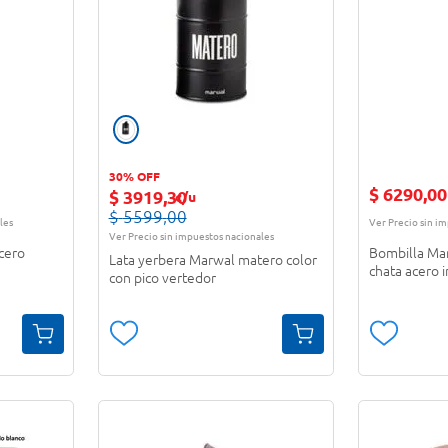
30% OFF
$
6290
,
00
$
3919
,
30
c/u
$
5599
,
00
les
Ver Precio sin i
Ver Precio sin impuestos nacionales
cero
Bombilla Ma
Lata yerbera Marwal matero color
chata acero 
con pico vertedor