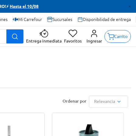
TRO!⚡
Hasta el 10/08
ones
Mi Carrefour
Sucursales
Disponibilidad de entrega
Carrito
Entrega inmediata
Favoritos
Ingresar
Relevancia