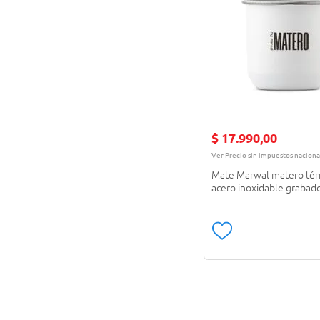
$
17
.
990
,
00
Ver Precio sin impuestos naciona
Mate Marwal matero tér
acero inoxidable grabado