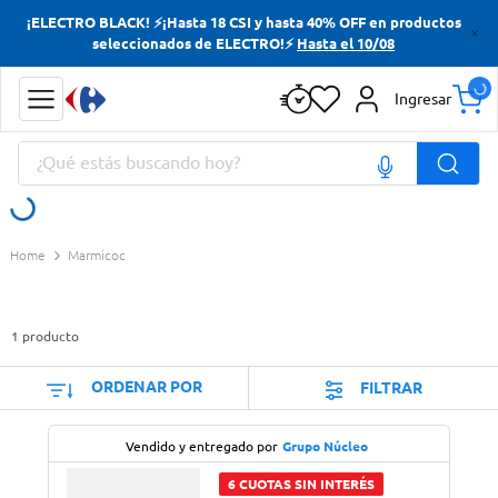
¡ELECTRO BLACK! ⚡¡Hasta 18 CSI y hasta 40% OFF en productos
Términos más buscados
seleccionados de ELECTRO!⚡
Hasta el 10/08
Yerba
Ingresar
Cerveza
¿Qué estás buscando hoy?
Doves
Papas Fritas
Términos más buscados
Marmicoc
Yerba
Cerveza
1
producto
Doves
Papas Fritas
ORDENAR POR
FILTRAR
Vendido y entregado por
Grupo Núcleo
6 CUOTAS SIN INTERÉS