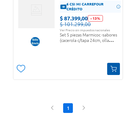
6 CSI MI CARREFOUR
CRÉDITO
$
87
.
399
,
00
-
13
%
$
101
.
299
,
00
Ver Precio sin impuestos nacionales
Set 5 piezas Marmicoc -sabores
(cacerola c/tapa 24cm, olla
c/tapa 20cm, sarten 24cm)
negro/negro
1