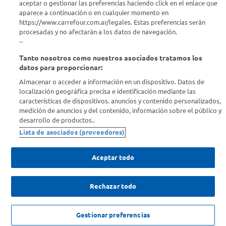
aceptar o gestionar las preferencias haciendo click en el enlace que
aparece a continuación o en cualquier momento en
Comprá Online
https://www.carrefour.com.ar/legales. Estas preferencias serán
procesadas y no afectarán a los datos de navegación.
Enterate de nuestras ofertas
--
Dejanos tu mail para recibir todas las ofertas y promociones antes
Tanto nosotros como nuestros asociados tratamos los
que nadie.
datos para proporcionar:
Almacenar o acceder a información en un dispositivo. Datos de
Provincia
localización geográfica precisa e identificación mediante las
características de dispositivos. anuncios y contenido personalizados,
medición de anuncios y del contenido, información sobre el público y
ENVIAR
desarrollo de productos..
Lista de asociados (proveedores)
Aceptar todo
Rechazar todo
SOLICITUD DE ARREPENTIMIENTO
Copyright 2026 ©Carrefour. Todos los derechos reservados |
Términos y
Gestionar preferencias
Condiciones del Servicio
| Defensa de las y los Consumidores para