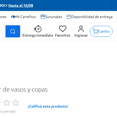
TRO!⚡
Hasta el 10/08
ones
Mi Carrefour
Sucursales
Disponibilidad de entrega
Carrito
Entrega inmediata
Favoritos
Ingresar
 de vasos y copas
¡Calificá este producto!
es previas