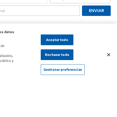
ENVIAR
os datos
Aceptar todo
 de
s
Rechazar todo
alizados,
público y
Gestionar preferencias
SOLICITUD DE ARREPENTIMIENTO