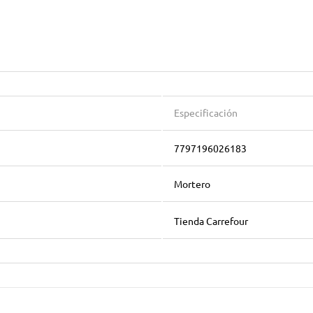
Especificación
7797196026183
Mortero
Tienda Carrefour