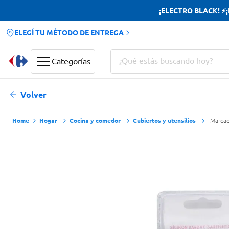
¡ELECTRO BLACK! ⚡¡H
ELEGÍ TU MÉTODO DE ENTREGA
¿Qué estás buscando hoy?
Categorías
Términos más buscados
Volver
Yerba
Hogar
Cocina y comedor
Cubiertos y utensilios
Marcad
Cerveza
Doves
Papas Fritas