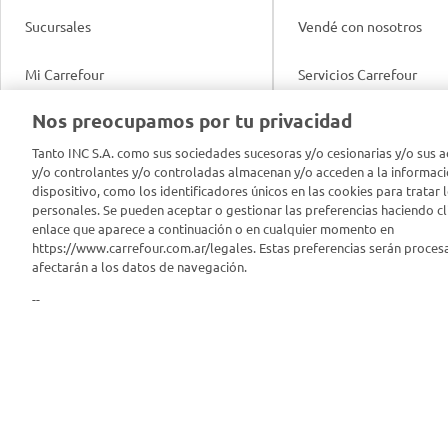
Sucursales
Vendé con nosotros
Mi Carrefour
Servicios Carrefour
Info útil
Nos preocupamos por tu privacidad
Productos Carrefour
Legales
Tanto INC S.A. como sus sociedades sucesoras y/o cesionarias y/o sus a
Tarjeta Mi Carrefour
y/o controlantes y/o controladas almacenan y/o acceden a la informaci
Tasas de interés
dispositivo, como los identificadores únicos en las cookies para tratar 
personales. Se pueden aceptar o gestionar las preferencias haciendo cli
Panel Carrefour
enlace que aparece a continuación o en cualquier momento en
Contacto
https://www.carrefour.com.ar/legales. Estas preferencias serán proces
Puntos Verdes
afectarán a los datos de navegación.
Acuerdo con Acyma
--
App Carrefour
Política de Bienestar A
Comprometidos Carrefour
Reporte de Sustentabil