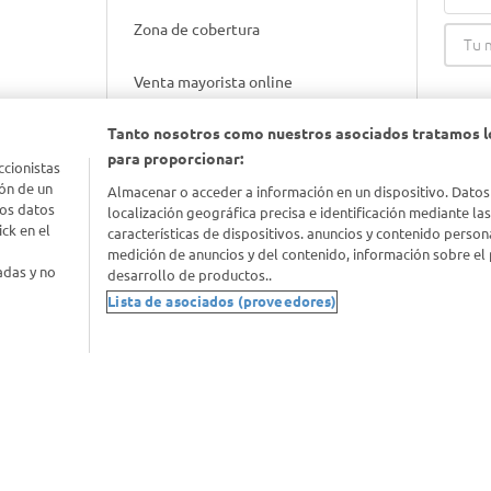
Zona de cobertura
Venta mayorista online
Tanto nosotros como nuestros asociados tratamos l
Gift cards empresariales
para proporcionar:
ccionistas
ón de un
Almacenar o acceder a información en un dispositivo. Datos
los datos
localización geográfica precisa e identificación mediante la
ck en el
características de dispositivos. anuncios y contenido person
medición de anuncios y del contenido, información sobre el 
adas y no
desarrollo de productos..
Lista de asociados (proveedores)
nimal
idad