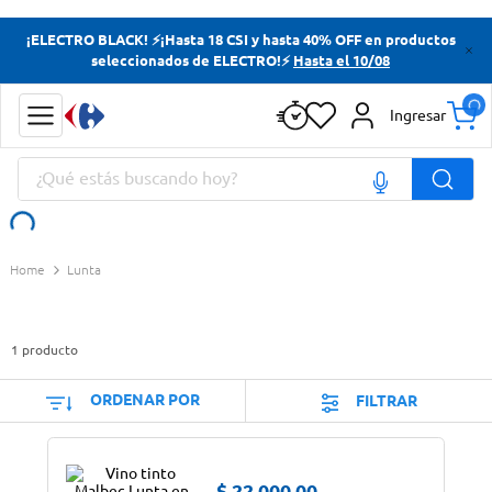
Términos más buscados
¡ELECTRO BLACK! ⚡¡Hasta 18 CSI y hasta 40% OFF en productos
seleccionados de ELECTRO!⚡
Hasta el 10/08
Yerba
Cerveza
Ingresar
Doves
¿Qué estás buscando hoy?
Jabon Tocador
Términos más buscados
Lunta
Yerba
Cerveza
1
producto
Doves
Jabon Tocador
ORDENAR POR
FILTRAR
$
22
.
000
,
00