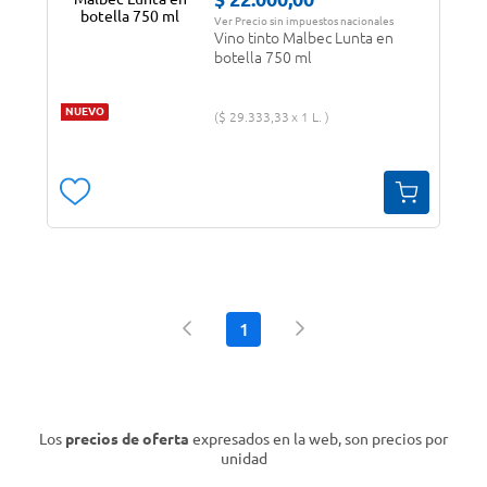
Ver Precio sin impuestos nacionales
Vino tinto Malbec Lunta en
botella 750 ml
NUEVO
$
29
.
333
,
33
1 L.
1
Los
precios de oferta
expresados en la web, son precios por
unidad