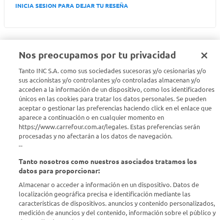
INICIA SESION PARA DEJAR TU RESEÑA
Nos preocupamos por tu privacidad
Tanto INC S.A. como sus sociedades sucesoras y/o cesionarias y/o
Seguinos en :
sus accionistas y/o controlantes y/o controladas almacenan y/o
acceden a la información de un dispositivo, como los identificadores
Estamos para ayudarte
únicos en las cookies para tratar los datos personales. Se pueden
aceptar o gestionar las preferencias haciendo click en el enlace que
aparece a continuación o en cualquier momento en
¿Tenés una consulta? Comunicate con nosotros
acá
https://www.carrefour.com.ar/legales. Estas preferencias serán
procesadas y no afectarán a los datos de navegación.
Descubrí Carrefour
--
Tanto nosotros como nuestros asociados tratamos los
Conocenos
datos para proporcionar:
Almacenar o acceder a información en un dispositivo. Datos de
localización geográfica precisa e identificación mediante las
Info útil
características de dispositivos. anuncios y contenido personalizados,
medición de anuncios y del contenido, información sobre el público y