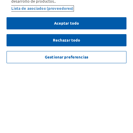
desarrollo de productos..
Comprá Online
Lista de asociados (proveedores)
Enterate de nuestras ofertas
Aceptar todo
Dejanos tu mail para recibir todas las ofertas y promociones antes
que nadie.
Rechazar todo
Provincia
NO DISPONIBLE
Gestionar preferencias
ENVIAR
SOLICITUD DE ARREPENTIMIENTO
Copyright 2026 ©Carrefour. Todos los derechos reservados |
Términos y
Condiciones del Servicio
| Defensa de las y los Consumidores para
reclamos
ingrese aqui
.