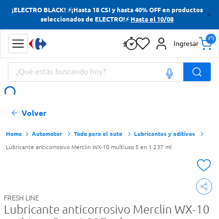
¡ELECTRO BLACK! ⚡¡Hasta 18 CSI y hasta 40% OFF en productos
Términos más buscados
seleccionados de ELECTRO!⚡
Hasta el 10/08
Yerba
Ingresar
Cerveza
¿Qué estás buscando hoy?
Papas Fritas
Doves
Términos más buscados
Volver
Yerba
Cerveza
Automotor
Todo para el auto
Lubricantes y aditivos
Lubricante anticorrosivo Merclin WX-10 multiuso 5 en 1 237 ml
Papas Fritas
Doves
FRESH LINE
Lubricante anticorrosivo Merclin WX-10