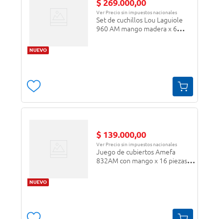
$
269
.
000
,
00
Ver Precio sin impuestos nacionales
Set de cuchillos Lou Laguiole
960 AM mango madera x 6
piezas plateado/surtido
NUEVO
$
139
.
000
,
00
Ver Precio sin impuestos nacionales
Juego de cubiertos Amefa
832AM con mango x 16 piezas
plateado/negro
NUEVO