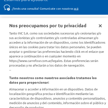
¿Tenés una consulta? Comunicate con nosotros
acá
Descubrí Carrefour
Nos preocupamos por tu privacidad
Tanto INC S.A. como sus sociedades sucesoras y/o cesionarias y/o
Conocenos
sus accionistas y/o controlantes y/o controladas almacenan y/o
acceden a la información de un dispositivo, como los identificadores
únicos en las cookies para tratar los datos personales. Se pueden
Info útil
aceptar o gestionar las preferencias haciendo click en el enlace que
aparece a continuación o en cualquier momento en
Comprá Online
https://www.carrefour.com.ar/legales. Estas preferencias serán
procesadas y no afectarán a los datos de navegación.
--
Enterate de nuestras ofertas
Tanto nosotros como nuestros asociados tratamos los
Dejanos tu mail para recibir todas las ofertas y promociones antes
datos para proporcionar:
que nadie.
Almacenar o acceder a información en un dispositivo. Datos de
localización geográfica precisa e identificación mediante las
Provincia
características de dispositivos. anuncios y contenido personalizados,
medición de anuncios y del contenido, información sobre el público y
desarrollo de productos..