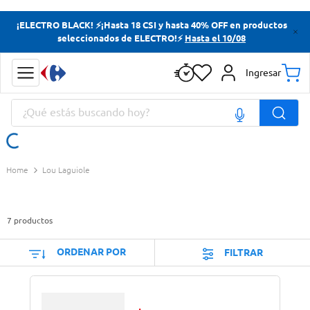
Términos más buscados
¡ELECTRO BLACK! ⚡¡Hasta 18 CSI y hasta 40% OFF en productos
seleccionados de ELECTRO!⚡
Hasta el 10/08
Yerba
Cerveza
Ingresar
Doves
¿Qué estás buscando hoy?
Papas Fritas
Términos más buscados
Lou Laguiole
Yerba
Cerveza
7
productos
Doves
Papas Fritas
ORDENAR POR
FILTRAR