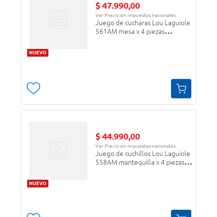
$
47
.
990
,
00
Ver Precio sin impuestos nacionales
Juego de cucharas Lou Laguiole
561AM mesa x 4 piezas
plateado/gris
NUEVO
$
44
.
990
,
00
Ver Precio sin impuestos nacionales
Juego de cuchillos Lou Laguiole
558AM mantequilla x 4 piezas
plateado/gris
NUEVO