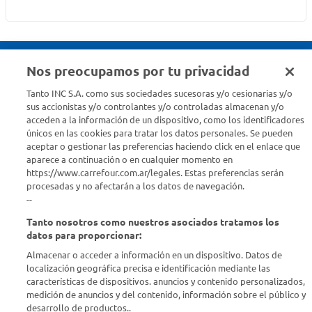
Nos preocupamos por tu privacidad
Seguinos en :
Tanto INC S.A. como sus sociedades sucesoras y/o cesionarias y/o
sus accionistas y/o controlantes y/o controladas almacenan y/o
acceden a la información de un dispositivo, como los identificadores
Estamos para ayudarte
únicos en las cookies para tratar los datos personales. Se pueden
aceptar o gestionar las preferencias haciendo click en el enlace que
¿Tenés una consulta? Comunicate con nosotros
acá
aparece a continuación o en cualquier momento en
https://www.carrefour.com.ar/legales. Estas preferencias serán
Descubrí Carrefour
procesadas y no afectarán a los datos de navegación.
--
Tanto nosotros como nuestros asociados tratamos los
Conocenos
datos para proporcionar:
Almacenar o acceder a información en un dispositivo. Datos de
Info útil
localización geográfica precisa e identificación mediante las
características de dispositivos. anuncios y contenido personalizados,
medición de anuncios y del contenido, información sobre el público y
Comprá Online
desarrollo de productos..