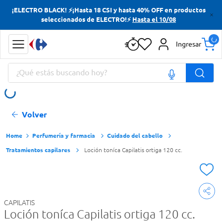
¡ELECTRO BLACK! ⚡¡Hasta 18 CSI y hasta 40% OFF en productos
Términos más buscados
seleccionados de ELECTRO!⚡
Hasta el 10/08
Yerba
Ingresar
Cerveza
¿Qué estás buscando hoy?
Papas Fritas
Doves
Términos más buscados
Volver
Yerba
Cerveza
Perfumería y farmacia
Cuidado del cabello
Tratamientos capilares
Loción toníca Capilatis ortiga 120 cc.
Papas Fritas
Doves
CAPILATIS
Loción toníca Capilatis ortiga 120 cc.