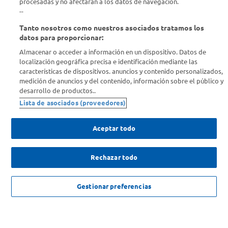
Descubrí Carrefour
procesadas y no afectarán a los datos de navegación.
--
Tanto nosotros como nuestros asociados tratamos los
Conocenos
datos para proporcionar:
Almacenar o acceder a información en un dispositivo. Datos de
Info útil
localización geográfica precisa e identificación mediante las
características de dispositivos. anuncios y contenido personalizados,
medición de anuncios y del contenido, información sobre el público y
Comprá Online
desarrollo de productos..
Lista de asociados (proveedores)
Enterate de nuestras ofertas
Dejanos tu mail para recibir todas las ofertas y promociones antes
Aceptar todo
que nadie.
Rechazar todo
Provincia
ENVIAR
NO DISPONIBLE
Gestionar preferencias