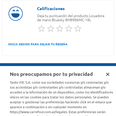
Deja tu puntuación del producto
Licuadora
de mano Bluesky BHB986MC-18L
INICIA SESION PARA DEJAR TU RESEÑA
Nos preocupamos por tu privacidad
Seguinos en :
Tanto INC S.A. como sus sociedades sucesoras y/o cesionarias y/o
sus accionistas y/o controlantes y/o controladas almacenan y/o
acceden a la información de un dispositivo, como los identificadores
Estamos para ayudarte
únicos en las cookies para tratar los datos personales. Se pueden
aceptar o gestionar las preferencias haciendo click en el enlace que
¿Tenés una consulta? Comunicate con nosotros
acá
aparece a continuación o en cualquier momento en
https://www.carrefour.com.ar/legales. Estas preferencias serán