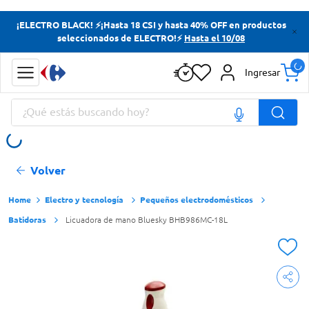
Términos más buscados
¡ELECTRO BLACK! ⚡¡Hasta 18 CSI y hasta 40% OFF en productos
seleccionados de ELECTRO!⚡
Hasta el 10/08
Yerba
Cerveza
Ingresar
Doves
¿Qué estás buscando hoy?
Papas Fritas
Términos más buscados
Volver
Yerba
Cerveza
Electro y tecnología
Pequeños electrodomésticos
Batidoras
Licuadora de mano Bluesky BHB986MC-18L
Doves
Papas Fritas