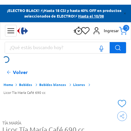
Términos más buscados
¡ELECTRO BLACK! ⚡¡Hasta 18 CSI y hasta 40% OFF en productos
seleccionados de ELECTRO!⚡
Hasta el 10/08
Yerba
Cerveza
Ingresar
Doves
¿Qué estás buscando hoy?
Papas Fritas
Términos más buscados
Volver
Yerba
Cerveza
Bebidas
Bebidas blancas
Licores
Licor Tía María Café 690 cc
Doves
Papas Fritas
TÍA MARÍA
Licor Tía María Café 690 cc