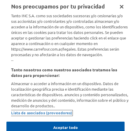
Nos preocupamos por tu privacidad
Seguinos en :
Tanto INC S.A. como sus sociedades sucesoras y/o cesionarias y/o
sus accionistas y/o controlantes y/o controladas almacenan y/o
acceden a la información de un dispositivo, como los identificadores
Estamos para ayudarte
únicos en las cookies para tratar los datos personales. Se pueden
aceptar o gestionar las preferencias haciendo click en el enlace que
¿Tenés una consulta? Comunicate con nosotros
acá
aparece a continuación o en cualquier momento en
https://www.carrefour.com.ar/legales. Estas preferencias serán
Descubrí Carrefour
procesadas y no afectarán a los datos de navegación.
--
Tanto nosotros como nuestros asociados tratamos los
Conocenos
datos para proporcionar:
Almacenar o acceder a información en un dispositivo. Datos de
Info útil
localización geográfica precisa e identificación mediante las
características de dispositivos. anuncios y contenido personalizados,
medición de anuncios y del contenido, información sobre el público y
Comprá Online
desarrollo de productos..
Lista de asociados (proveedores)
Enterate de nuestras ofertas
Dejanos tu mail para recibir todas las ofertas y promociones antes
Aceptar todo
que nadie.