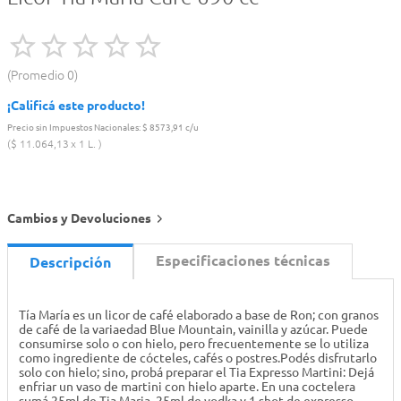
Promedio
0
¡Calificá este producto!
Precio sin Impuestos Nacionales:
$ 8573,91 c/u
$
11
.
064
,
13
1 L.
Cambios y Devoluciones
Especificaciones técnicas
Descripción
Tía María es un licor de café elaborado a base de Ron; con granos
de café de la variaedad Blue Mountain, vainilla y azúcar. Puede
consumirse solo o con hielo, pero frecuentemente se lo utiliza
como ingrediente de cócteles, cafés o postres.Podés disfrutarlo
solo con hielo; sino, probá preparar el Tia Expresso Martini: Dejá
enfriar un vaso de martini con hielo aparte. En una coctelera