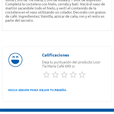
sumá 25ml de Tia Maria, 25ml de vodka y 1 shot de expresso.
Completá la coctelera con hielo, cerrala y batí. Vaciá el vaso de
martini sacandole todo el hielo, y vertí el contenido de la
coctelera en el vaso utilizando un colador. Decoralo con granos
de café. Ingredientes: Vainilla, azúcar de caña, ron y el resto es
parte del secreto.
Deja tu puntuación del producto
Licor
Tía María Café 690 cc
INICIA SESION PARA DEJAR TU RESEÑA