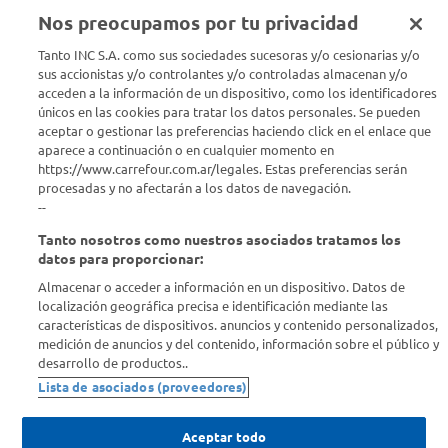
Nos preocupamos por tu privacidad
Seguinos en :
Tanto INC S.A. como sus sociedades sucesoras y/o cesionarias y/o
sus accionistas y/o controlantes y/o controladas almacenan y/o
acceden a la información de un dispositivo, como los identificadores
Estamos para ayudarte
únicos en las cookies para tratar los datos personales. Se pueden
aceptar o gestionar las preferencias haciendo click en el enlace que
¿Tenés una consulta? Comunicate con nosotros
acá
aparece a continuación o en cualquier momento en
https://www.carrefour.com.ar/legales. Estas preferencias serán
Descubrí Carrefour
procesadas y no afectarán a los datos de navegación.
--
Tanto nosotros como nuestros asociados tratamos los
Conocenos
datos para proporcionar:
Almacenar o acceder a información en un dispositivo. Datos de
Info útil
localización geográfica precisa e identificación mediante las
características de dispositivos. anuncios y contenido personalizados,
medición de anuncios y del contenido, información sobre el público y
Comprá Online
desarrollo de productos..
Lista de asociados (proveedores)
Enterate de nuestras ofertas
Dejanos tu mail para recibir todas las ofertas y promociones antes
Aceptar todo
que nadie.