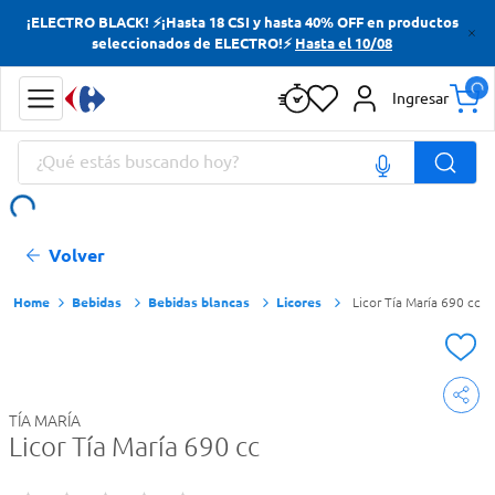
¡ELECTRO BLACK! ⚡¡Hasta 18 CSI y hasta 40% OFF en productos
Términos más buscados
seleccionados de ELECTRO!⚡
Hasta el 10/08
Yerba
Ingresar
Cerveza
¿Qué estás buscando hoy?
Papas Fritas
Doves
Términos más buscados
Volver
Yerba
Cerveza
Bebidas
Bebidas blancas
Licores
Licor Tía María 690 cc
Papas Fritas
Doves
TÍA MARÍA
Licor Tía María 690 cc