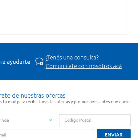
¿Tenés una consulta?
ra ayudarte
Comunicate con nosotros acá
rate de nuestras ofertas
 tu mail para recibir todas las ofertas y promociones antes que nadie.
incia
ENVIAR