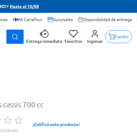
TRO!⚡
Hasta el 10/08
ones
Mi Carrefour
Sucursales
Disponibilidad de entrega
Carrito
Entrega inmediata
Favoritos
Ingresar
s cassis 700 cc
¡Calificá este producto!
es previas