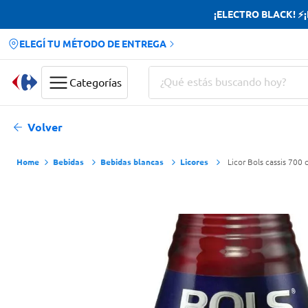
¡ELECTRO BLACK! ⚡¡H
ELEGÍ TU MÉTODO DE ENTREGA
¿Qué estás buscando hoy?
Categorías
Términos más buscados
Volver
Yerba
Bebidas
Bebidas blancas
Licores
Licor Bols cassis 700 
Cerveza
Doves
Jabon Tocador