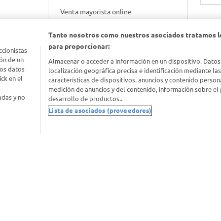
Venta mayorista online
Tanto nosotros como nuestros asociados tratamos l
Gift cards empresariales
para proporcionar:
ccionistas
ón de un
Almacenar o acceder a información en un dispositivo. Datos
los datos
localización geográfica precisa e identificación mediante la
ck en el
características de dispositivos. anuncios y contenido person
medición de anuncios y del contenido, información sobre el 
adas y no
desarrollo de productos..
Lista de asociados (proveedores)
nimal
idad