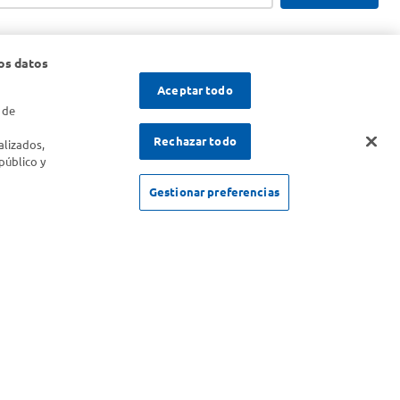
os datos
Aceptar todo
 de
s
Rechazar todo
alizados,
público y
Gestionar preferencias
SOLICITUD DE ARREPENTIMIENTO