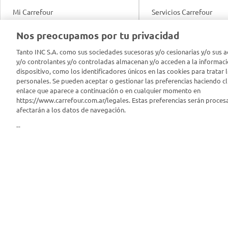
Mi Carrefour
Servicios Carrefour
Info útil
Nos preocupamos por tu privacidad
Productos Carrefour
Legales
Tanto INC S.A. como sus sociedades sucesoras y/o cesionarias y/o sus a
Tarjeta Mi Carrefour
y/o controlantes y/o controladas almacenan y/o acceden a la informaci
Tasas de interés
dispositivo, como los identificadores únicos en las cookies para tratar 
personales. Se pueden aceptar o gestionar las preferencias haciendo cli
Panel Carrefour
enlace que aparece a continuación o en cualquier momento en
Contacto
https://www.carrefour.com.ar/legales. Estas preferencias serán proces
Puntos Verdes
afectarán a los datos de navegación.
Acuerdo con Acyma
--
App Carrefour
Política de Bienestar A
Comprometidos Carrefour
Reporte de Sustentabil