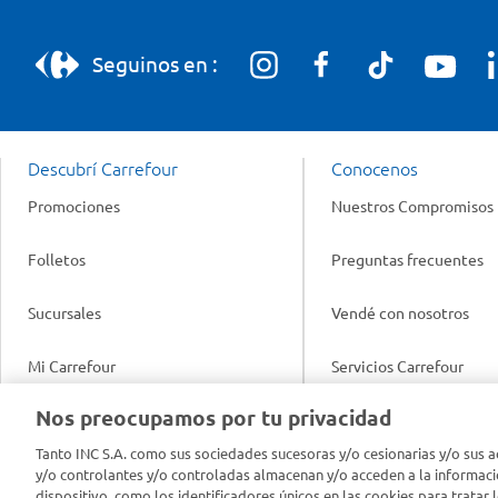
Seguinos en :
Descubrí Carrefour
Conocenos
Promociones
Nuestros Compromisos
Folletos
Preguntas frecuentes
Sucursales
Vendé con nosotros
Mi Carrefour
Servicios Carrefour
Info útil
Nos preocupamos por tu privacidad
Productos Carrefour
Legales
Tanto INC S.A. como sus sociedades sucesoras y/o cesionarias y/o sus a
Tarjeta Mi Carrefour
y/o controlantes y/o controladas almacenan y/o acceden a la informaci
Tasas de interés
dispositivo, como los identificadores únicos en las cookies para tratar 