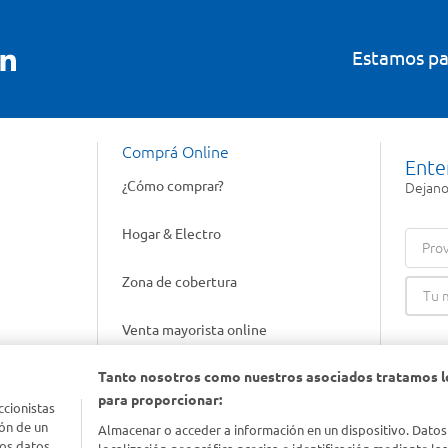
Estamos pa
Comprá Online
Ente
¿Cómo comprar?
Dejanos
Hogar & Electro
Prov
Zona de cobertura
Venta mayorista online
Tanto nosotros como nuestros asociados tratamos l
Gift cards empresariales
para proporcionar:
ccionistas
ón de un
Almacenar o acceder a información en un dispositivo. Datos
los datos