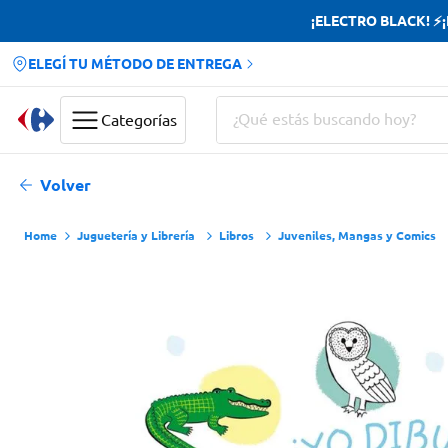
¡ELECTRO BLACK! ⚡¡H
ELEGÍ TU MÉTODO DE ENTREGA
¿Qué estás buscando hoy?
Categorías
Términos más buscados
Volver
Yerba
Juguetería y Librería
Libros
Juveniles, Mangas y Comics
Cerveza
Doves
Jabon Tocador