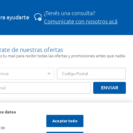
¿Tenés una consulta?
ra ayudarte
Comunicate con nosotros acá
rate de nuestras ofertas
 tu mail para recibir todas las ofertas y promociones antes que nadie.
incia
ENVIAR
os datos
Aceptar todo
 de