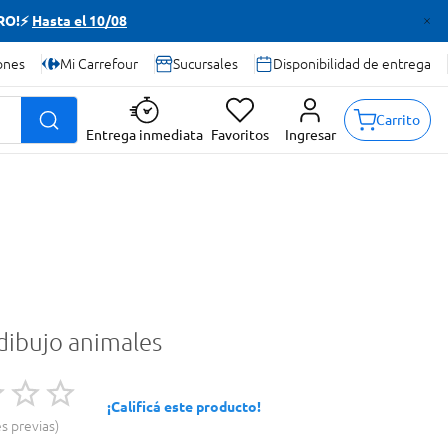
TRO!⚡
Hasta el 10/08
ones
Mi Carrefour
Sucursales
Disponibilidad de entrega
Carrito
Entrega inmediata
Favoritos
Ingresar
 dibujo animales
¡Calificá este producto!
es previas