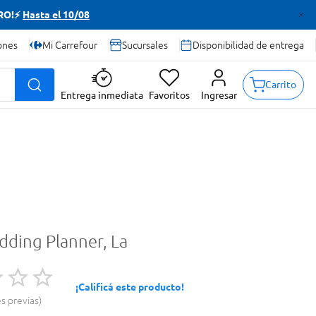
TRO!⚡
Hasta el 10/08
ones
Mi Carrefour
Sucursales
Disponibilidad de entrega
Carrito
Entrega inmediata
Favoritos
Ingresar
dding Planner, La
¡Calificá este producto!
es previas