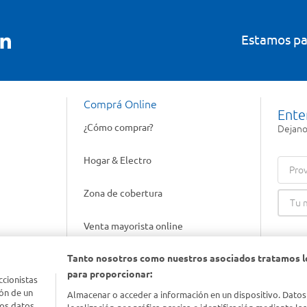
Estamos pa
Comprá Online
Ente
¿Cómo comprar?
Dejanos
Hogar & Electro
Prov
Zona de cobertura
Venta mayorista online
Tanto nosotros como nuestros asociados tratamos l
Gift cards empresariales
para proporcionar:
ccionistas
ón de un
Almacenar o acceder a información en un dispositivo. Datos
los datos