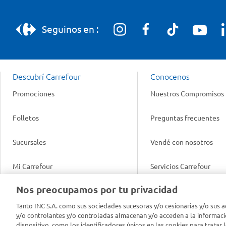
Seguinos en :
Descubrí Carrefour
Conocenos
Promociones
Nuestros Compromisos
Folletos
Preguntas frecuentes
Sucursales
Vendé con nosotros
Mi Carrefour
Servicios Carrefour
Info útil
Nos preocupamos por tu privacidad
Productos Carrefour
Legales
Tanto INC S.A. como sus sociedades sucesoras y/o cesionarias y/o sus a
Tarjeta Mi Carrefour
y/o controlantes y/o controladas almacenan y/o acceden a la informaci
Tasas de interés
dispositivo, como los identificadores únicos en las cookies para tratar 