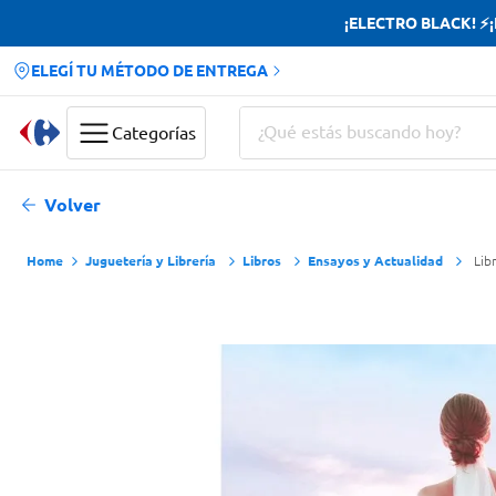
¡ELECTRO BLACK! ⚡¡H
ELEGÍ TU MÉTODO DE ENTREGA
¿Qué estás buscando hoy?
Categorías
Términos más buscados
Volver
Yerba
Juguetería y Librería
Libros
Ensayos y Actualidad
Lib
Cerveza
Doves
Jabon Tocador