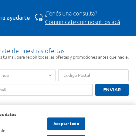
¿Tenés una consulta?
ra ayudarte
Comunicate con nosotros acá
rate de nuestras ofertas
 tu mail para recibir todas las ofertas y promociones antes que nadie.
incia
ENVIAR
os datos
Aceptar todo
 de