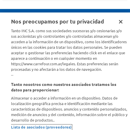
Nos preocupamos por tu privacidad
Seguinos en :
Tanto INC S.A. como sus sociedades sucesoras y/o cesionarias y/o
sus accionistas y/o controlantes y/o controladas almacenan y/o
acceden a la información de un dispositivo, como los identificadores
Estamos para ayudarte
únicos en las cookies para tratar los datos personales. Se pueden
aceptar o gestionar las preferencias haciendo click en el enlace que
¿Tenés una consulta? Comunicate con nosotros
acá
aparece a continuación o en cualquier momento en
https://www.carrefour.com.ar/legales. Estas preferencias serán
Descubrí Carrefour
procesadas y no afectarán a los datos de navegación.
--
Tanto nosotros como nuestros asociados tratamos los
Conocenos
datos para proporcionar:
Almacenar o acceder a información en un dispositivo. Datos de
Info útil
localización geográfica precisa e identificación mediante las
características de dispositivos. anuncios y contenido personalizados,
medición de anuncios y del contenido, información sobre el público y
Comprá Online
desarrollo de productos..
Lista de asociados (proveedores)