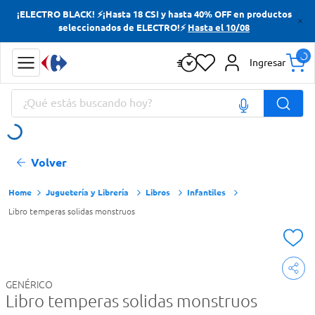
¡ELECTRO BLACK! ⚡¡Hasta 18 CSI y hasta 40% OFF en productos
Términos más buscados
seleccionados de ELECTRO!⚡
Hasta el 10/08
Yerba
Ingresar
Cerveza
¿Qué estás buscando hoy?
Doves
Papas Fritas
Términos más buscados
Volver
Yerba
Cerveza
Juguetería y Librería
Libros
Infantiles
Libro temperas solidas monstruos
Doves
Papas Fritas
GENÉRICO
Libro temperas solidas monstruos