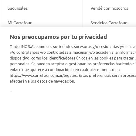
Sucursales
Vendé con nosotros
Mi Carrefour
Servicios Carrefour
Info útil
Nos preocupamos por tu privacidad
Productos Carrefour
Legales
Tanto INC S.A. como sus sociedades sucesoras y/o cesionarias y/o sus a
Tarjeta Mi Carrefour
y/o controlantes y/o controladas almacenan y/o acceden a la informaci
Tasas de interés
dispositivo, como los identificadores únicos en las cookies para tratar 
personales. Se pueden aceptar o gestionar las preferencias haciendo cli
Panel Carrefour
enlace que aparece a continuación o en cualquier momento en
Contacto
https://www.carrefour.com.ar/legales. Estas preferencias serán proces
Puntos Verdes
afectarán a los datos de navegación.
Acuerdo con Acyma
--
App Carrefour
Política de Bienestar A
Comprometidos Carrefour
Reporte de Sustentabil