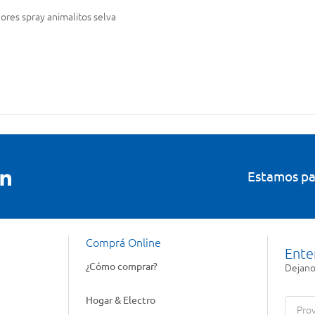
ores spray animalitos selva
Estamos pa
Comprá Online
Ente
¿Cómo comprar?
Dejanos
Hogar & Electro
Prov