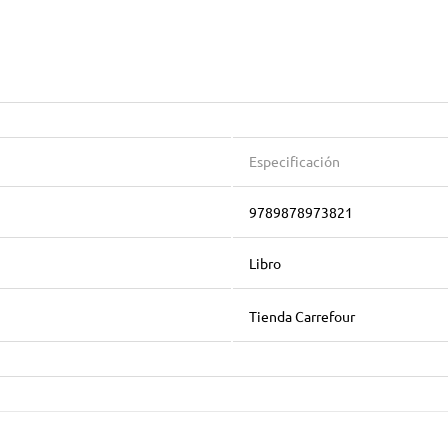
Especificación
9789878973821
Libro
Tienda Carrefour