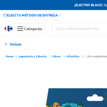
¡ELECTRO BLACK! ⚡¡H
ELEGÍ TU MÉTODO DE ENTREGA
¿Qué estás buscando hoy?
Categorías
Términos más buscados
Volver
Yerba
Juguetería y Librería
Libros
Infantiles
Libro sopladores
Cerveza
Papas Fritas
Doves