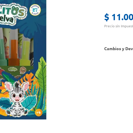
$
11
.
0
Precio sin Impues
Cambios y Dev