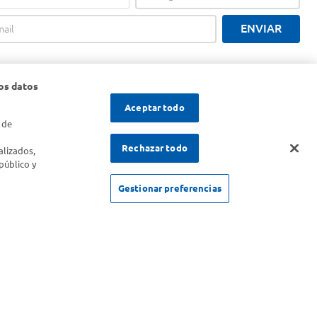
ENVIAR
os datos
Aceptar todo
 de
s
Rechazar todo
alizados,
público y
Gestionar preferencias
SOLICITUD DE ARREPENTIMIENTO