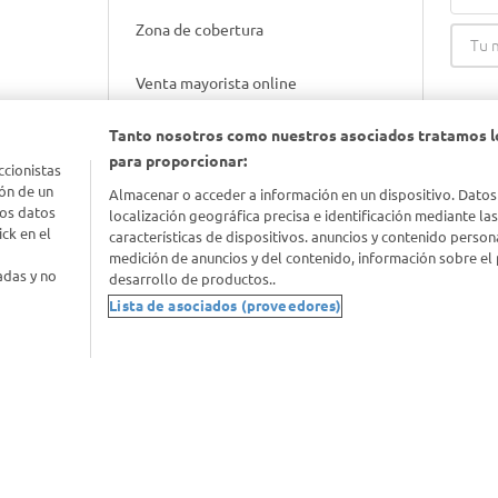
Zona de cobertura
Venta mayorista online
Tanto nosotros como nuestros asociados tratamos l
Gift cards empresariales
para proporcionar:
ccionistas
ón de un
Almacenar o acceder a información en un dispositivo. Datos
los datos
localización geográfica precisa e identificación mediante la
ck en el
características de dispositivos. anuncios y contenido person
medición de anuncios y del contenido, información sobre el 
adas y no
desarrollo de productos..
Lista de asociados (proveedores)
nimal
idad