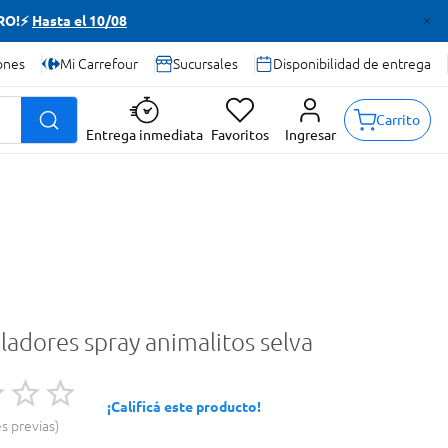
TRO!⚡
Hasta el 10/08
ones
Mi Carrefour
Sucursales
Disponibilidad de entrega
Carrito
Entrega inmediata
Favoritos
Ingresar
ladores spray animalitos selva
¡Calificá este producto!
es previas