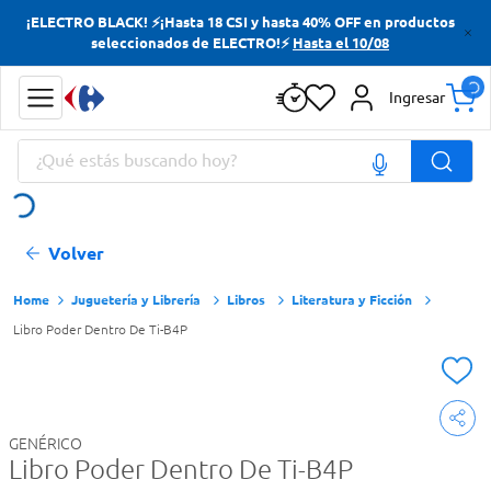
¡ELECTRO BLACK! ⚡¡Hasta 18 CSI y hasta 40% OFF en productos
Términos más buscados
seleccionados de ELECTRO!⚡
Hasta el 10/08
Yerba
Ingresar
Cerveza
¿Qué estás buscando hoy?
Papas Fritas
Doves
Términos más buscados
Volver
Yerba
Cerveza
Juguetería y Librería
Libros
Literatura y Ficción
Libro Poder Dentro De Ti-B4P
Papas Fritas
Doves
GENÉRICO
Libro Poder Dentro De Ti-B4P