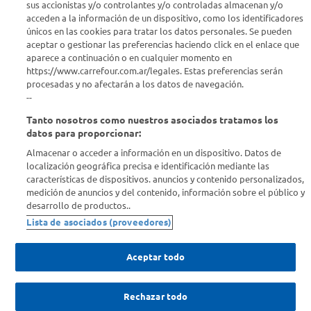
sus accionistas y/o controlantes y/o controladas almacenan y/o
acceden a la información de un dispositivo, como los identificadores
Estamos para ayudarte
únicos en las cookies para tratar los datos personales. Se pueden
aceptar o gestionar las preferencias haciendo click en el enlace que
¿Tenés una consulta? Comunicate con nosotros
acá
aparece a continuación o en cualquier momento en
https://www.carrefour.com.ar/legales. Estas preferencias serán
Descubrí Carrefour
procesadas y no afectarán a los datos de navegación.
--
Tanto nosotros como nuestros asociados tratamos los
Conocenos
datos para proporcionar:
Almacenar o acceder a información en un dispositivo. Datos de
Info útil
localización geográfica precisa e identificación mediante las
características de dispositivos. anuncios y contenido personalizados,
medición de anuncios y del contenido, información sobre el público y
Comprá Online
desarrollo de productos..
Lista de asociados (proveedores)
Enterate de nuestras ofertas
Dejanos tu mail para recibir todas las ofertas y promociones antes
Aceptar todo
que nadie.
Rechazar todo
Provincia