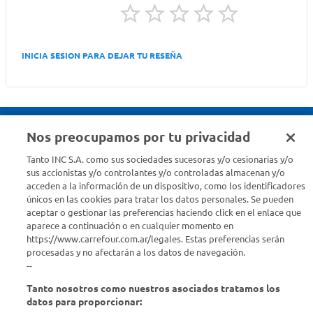
INICIA SESION PARA DEJAR TU RESEÑA
Nos preocupamos por tu privacidad
Seguinos en :
Tanto INC S.A. como sus sociedades sucesoras y/o cesionarias y/o
sus accionistas y/o controlantes y/o controladas almacenan y/o
acceden a la información de un dispositivo, como los identificadores
Estamos para ayudarte
únicos en las cookies para tratar los datos personales. Se pueden
aceptar o gestionar las preferencias haciendo click en el enlace que
¿Tenés una consulta? Comunicate con nosotros
acá
aparece a continuación o en cualquier momento en
https://www.carrefour.com.ar/legales. Estas preferencias serán
Descubrí Carrefour
procesadas y no afectarán a los datos de navegación.
--
Tanto nosotros como nuestros asociados tratamos los
Conocenos
datos para proporcionar: