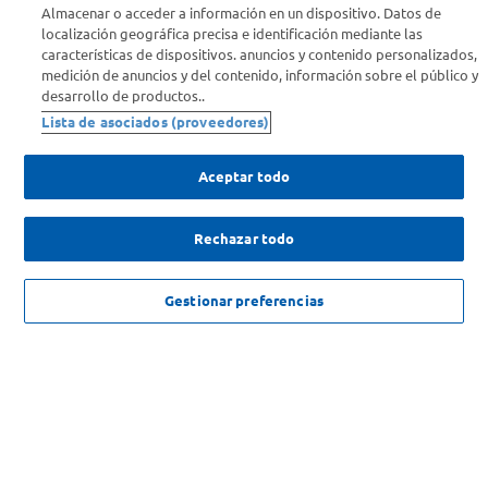
Almacenar o acceder a información en un dispositivo. Datos de
Info útil
localización geográfica precisa e identificación mediante las
características de dispositivos. anuncios y contenido personalizados,
medición de anuncios y del contenido, información sobre el público y
Comprá Online
desarrollo de productos..
Lista de asociados (proveedores)
Enterate de nuestras ofertas
Dejanos tu mail para recibir todas las ofertas y promociones antes
Aceptar todo
que nadie.
Rechazar todo
Provincia
ENVIAR
NO DISPONIBLE
Gestionar preferencias
SOLICITUD DE ARREPENTIMIENTO