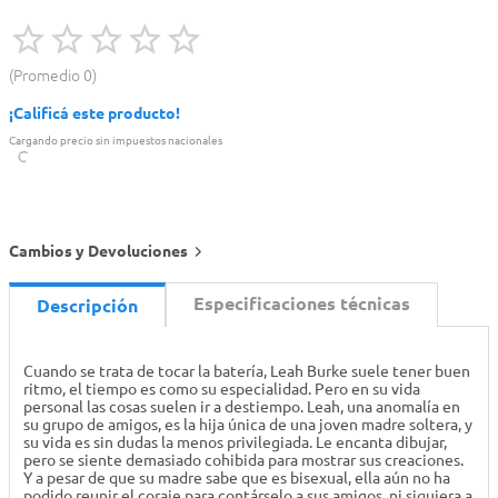
Promedio
0
¡Calificá este producto!
Cargando precio sin impuestos nacionales
Cambios y Devoluciones
Especificaciones técnicas
Descripción
Cuando se trata de tocar la batería, Leah Burke suele tener buen
ritmo, el tiempo es como su especialidad. Pero en su vida
personal las cosas suelen ir a destiempo. Leah, una anomalía en
su grupo de amigos, es la hija única de una joven madre soltera, y
su vida es sin dudas la menos privilegiada. Le encanta dibujar,
pero se siente demasiado cohibida para mostrar sus creaciones.
Y a pesar de que su madre sabe que es bisexual, ella aún no ha
podido reunir el coraje para contárselo a sus amigos, ni siquiera a