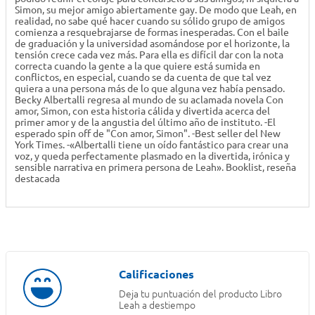
Simon, su mejor amigo abiertamente gay. De modo que Leah, en
realidad, no sabe qué hacer cuando su sólido grupo de amigos
comienza a resquebrajarse de formas inesperadas. Con el baile
de graduación y la universidad asomándose por el horizonte, la
tensión crece cada vez más. Para ella es difícil dar con la nota
correcta cuando la gente a la que quiere está sumida en
conflictos, en especial, cuando se da cuenta de que tal vez
quiera a una persona más de lo que alguna vez había pensado.
Becky Albertalli regresa al mundo de su aclamada novela Con
amor, Simon, con esta historia cálida y divertida acerca del
primer amor y de la angustia del último año de instituto. -El
esperado spin off de "Con amor, Simon". -Best seller del New
York Times. -«Albertalli tiene un oído fantástico para crear una
voz, y queda perfectamente plasmado en la divertida, irónica y
sensible narrativa en primera persona de Leah». Booklist, reseña
destacada
Deja tu puntuación del producto
Libro
Leah a destiempo