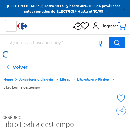
¡ELECTRO BLACK! ⚡¡Hasta 18 CSI y hasta 40% OFF en productos
Términos más buscados
seleccionados de ELECTRO!⚡
Hasta el 10/08
Yerba
Ingresar
Cerveza
¿Qué estás buscando hoy?
Papas Fritas
Doves
Términos más buscados
Volver
Yerba
Cerveza
Juguetería y Librería
Libros
Literatura y Ficción
Libro Leah a destiempo
Papas Fritas
Doves
GENÉRICO
Libro Leah a destiempo