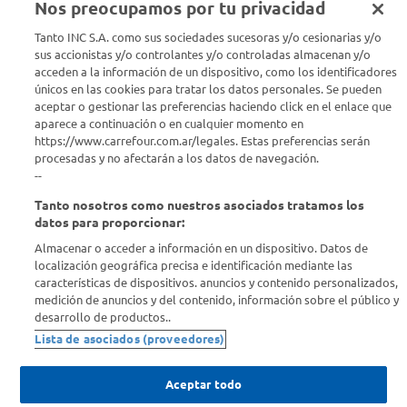
Nos preocupamos por tu privacidad
Seguinos en :
Tanto INC S.A. como sus sociedades sucesoras y/o cesionarias y/o
sus accionistas y/o controlantes y/o controladas almacenan y/o
acceden a la información de un dispositivo, como los identificadores
Estamos para ayudarte
únicos en las cookies para tratar los datos personales. Se pueden
aceptar o gestionar las preferencias haciendo click en el enlace que
¿Tenés una consulta? Comunicate con nosotros
acá
aparece a continuación o en cualquier momento en
https://www.carrefour.com.ar/legales. Estas preferencias serán
Descubrí Carrefour
procesadas y no afectarán a los datos de navegación.
--
Tanto nosotros como nuestros asociados tratamos los
Conocenos
datos para proporcionar:
Almacenar o acceder a información en un dispositivo. Datos de
Info útil
localización geográfica precisa e identificación mediante las
características de dispositivos. anuncios y contenido personalizados,
medición de anuncios y del contenido, información sobre el público y
Comprá Online
desarrollo de productos..
Lista de asociados (proveedores)
Enterate de nuestras ofertas
Dejanos tu mail para recibir todas las ofertas y promociones antes
Aceptar todo
que nadie.