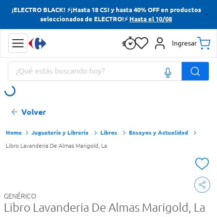
¡ELECTRO BLACK! ⚡¡Hasta 18 CSI y hasta 40% OFF en productos
Términos más buscados
seleccionados de ELECTRO!⚡
Hasta el 10/08
Yerba
Ingresar
Cerveza
¿Qué estás buscando hoy?
Doves
Jabon Tocador
Términos más buscados
Volver
Yerba
Cerveza
Juguetería y Librería
Libros
Ensayos y Actualidad
Libro Lavanderia De Almas Marigold, La
Doves
Jabon Tocador
GENÉRICO
Libro Lavanderia De Almas Marigold, La