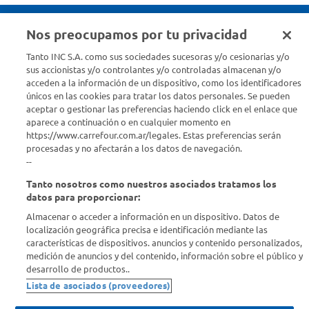
Nos preocupamos por tu privacidad
Seguinos en :
Tanto INC S.A. como sus sociedades sucesoras y/o cesionarias y/o
sus accionistas y/o controlantes y/o controladas almacenan y/o
acceden a la información de un dispositivo, como los identificadores
Estamos para ayudarte
únicos en las cookies para tratar los datos personales. Se pueden
aceptar o gestionar las preferencias haciendo click en el enlace que
¿Tenés una consulta? Comunicate con nosotros
acá
aparece a continuación o en cualquier momento en
https://www.carrefour.com.ar/legales. Estas preferencias serán
Descubrí Carrefour
procesadas y no afectarán a los datos de navegación.
--
Tanto nosotros como nuestros asociados tratamos los
Conocenos
datos para proporcionar:
Almacenar o acceder a información en un dispositivo. Datos de
Info útil
localización geográfica precisa e identificación mediante las
características de dispositivos. anuncios y contenido personalizados,
medición de anuncios y del contenido, información sobre el público y
Comprá Online
desarrollo de productos..
Lista de asociados (proveedores)
Enterate de nuestras ofertas