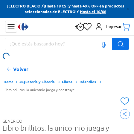
¡ELECTRO BLACK! ⚡¡Hasta 18 CSI y hasta 40% OFF en productos
Términos más buscados
seleccionados de ELECTRO!⚡
Hasta el 10/08
Yerba
Ingresar
Cerveza
¿Qué estás buscando hoy?
Doves
Papas Fritas
Términos más buscados
Volver
Yerba
Cerveza
Juguetería y Librería
Libros
Infantiles
Libro brillitos. la unicornio juega y construye
Doves
Papas Fritas
GENÉRICO
Libro brillitos. la unicornio juega y