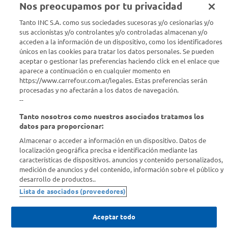
Nos preocupamos por tu privacidad
Seguinos en :
Tanto INC S.A. como sus sociedades sucesoras y/o cesionarias y/o
sus accionistas y/o controlantes y/o controladas almacenan y/o
acceden a la información de un dispositivo, como los identificadores
Estamos para ayudarte
únicos en las cookies para tratar los datos personales. Se pueden
aceptar o gestionar las preferencias haciendo click en el enlace que
¿Tenés una consulta? Comunicate con nosotros
acá
aparece a continuación o en cualquier momento en
https://www.carrefour.com.ar/legales. Estas preferencias serán
Descubrí Carrefour
procesadas y no afectarán a los datos de navegación.
--
Tanto nosotros como nuestros asociados tratamos los
Conocenos
datos para proporcionar:
Almacenar o acceder a información en un dispositivo. Datos de
Info útil
localización geográfica precisa e identificación mediante las
características de dispositivos. anuncios y contenido personalizados,
medición de anuncios y del contenido, información sobre el público y
Comprá Online
desarrollo de productos..
Lista de asociados (proveedores)
Enterate de nuestras ofertas
Dejanos tu mail para recibir todas las ofertas y promociones antes
Aceptar todo
que nadie.