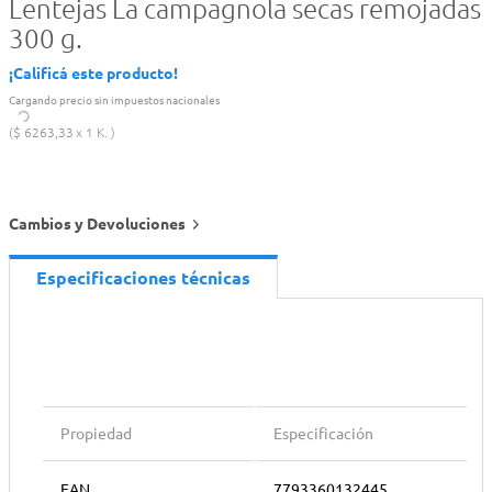
Lentejas La campagnola secas remojadas
300 g.
¡Calificá este producto!
Cargando precio sin impuestos nacionales
$
6263
,
33
1 K.
Cambios y Devoluciones
Especificaciones técnicas
Propiedad
Especificación
EAN
7793360132445