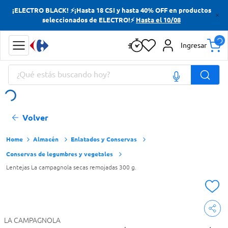
¡ELECTRO BLACK! ⚡¡Hasta 18 CSI y hasta 40% OFF en productos
Términos más buscados
seleccionados de ELECTRO!⚡
Hasta el 10/08
Yerba
Ingresar
Cerveza
¿Qué estás buscando hoy?
Doves
Jabon Tocador
Términos más buscados
Volver
Yerba
Cerveza
Almacén
Enlatados y Conservas
Conservas de legumbres y vegetales
Doves
Lentejas La campagnola secas remojadas 300 g.
Jabon Tocador
LA CAMPAGNOLA