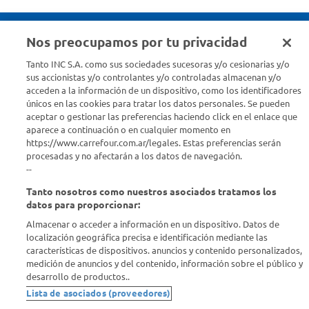
Nos preocupamos por tu privacidad
Seguinos en :
Tanto INC S.A. como sus sociedades sucesoras y/o cesionarias y/o
sus accionistas y/o controlantes y/o controladas almacenan y/o
acceden a la información de un dispositivo, como los identificadores
Estamos para ayudarte
únicos en las cookies para tratar los datos personales. Se pueden
aceptar o gestionar las preferencias haciendo click en el enlace que
¿Tenés una consulta? Comunicate con nosotros
acá
aparece a continuación o en cualquier momento en
https://www.carrefour.com.ar/legales. Estas preferencias serán
Descubrí Carrefour
procesadas y no afectarán a los datos de navegación.
--
Tanto nosotros como nuestros asociados tratamos los
Conocenos
datos para proporcionar:
Almacenar o acceder a información en un dispositivo. Datos de
Info útil
localización geográfica precisa e identificación mediante las
características de dispositivos. anuncios y contenido personalizados,
medición de anuncios y del contenido, información sobre el público y
Comprá Online
desarrollo de productos..
Lista de asociados (proveedores)
Enterate de nuestras ofertas