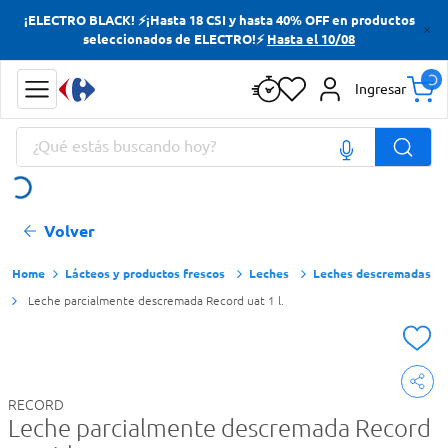
¡ELECTRO BLACK! ⚡¡Hasta 18 CSI y hasta 40% OFF en productos
Términos más buscados
seleccionados de ELECTRO!⚡
Hasta el 10/08
Yerba
Ingresar
Cerveza
¿Qué estás buscando hoy?
Doves
Papas Fritas
Términos más buscados
Volver
Yerba
Cerveza
Lácteos y productos frescos
Leches
Leches descremadas
Leche parcialmente descremada Record uat 1 l.
Doves
Papas Fritas
RECORD
Leche parcialmente descremada Record