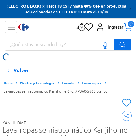
¡ELECTRO BLACK! ⚡¡Hasta 18 CSI y hasta 40% OFF en productos
Términos más buscados
seleccionados de ELECTRO!⚡
Hasta el 10/08
Yerba
Ingresar
Cerveza
¿Qué estás buscando hoy?
Doves
Papas Fritas
Términos más buscados
Volver
Yerba
Cerveza
Electro y tecnología
Lavado
Lavarropas
Lavarropas semiautomático Kanjihome 6kg. XPB60-5660 blanco
Doves
Papas Fritas
KANJIHOME
Lavarropas semiautomático Kanjihome