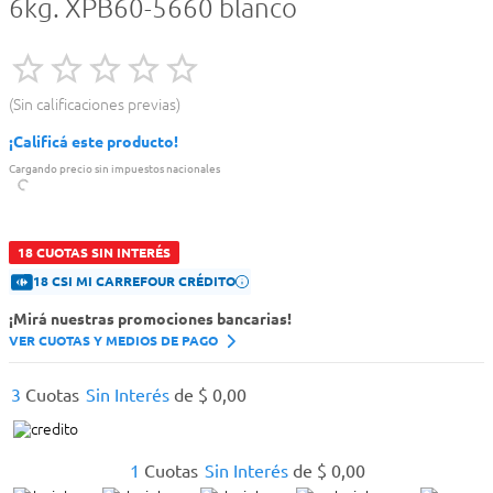
6kg. XPB60-5660 blanco
Sin calificaciones previas
¡Calificá este producto!
Cargando precio sin impuestos nacionales
18 CUOTAS SIN INTERÉS
18 CSI MI CARREFOUR CRÉDITO
¡Mirá nuestras promociones bancarias!
VER CUOTAS Y MEDIOS DE PAGO
3
Cuotas
Sin Interés
de
$
0
,
00
1
Cuotas
Sin Interés
de
$
0
,
00