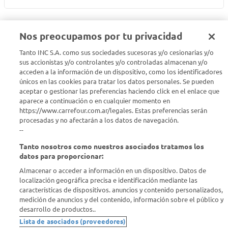
Nos preocupamos por tu privacidad
Tanto INC S.A. como sus sociedades sucesoras y/o cesionarias y/o
Seguinos en :
sus accionistas y/o controlantes y/o controladas almacenan y/o
acceden a la información de un dispositivo, como los identificadores
únicos en las cookies para tratar los datos personales. Se pueden
Estamos para ayudarte
aceptar o gestionar las preferencias haciendo click en el enlace que
aparece a continuación o en cualquier momento en
¿Tenés una consulta? Comunicate con nosotros
acá
https://www.carrefour.com.ar/legales. Estas preferencias serán
procesadas y no afectarán a los datos de navegación.
Descubrí Carrefour
--
Tanto nosotros como nuestros asociados tratamos los
Conocenos
datos para proporcionar:
Almacenar o acceder a información en un dispositivo. Datos de
localización geográfica precisa e identificación mediante las
Info útil
características de dispositivos. anuncios y contenido personalizados,
medición de anuncios y del contenido, información sobre el público y
desarrollo de productos..
Comprá Online
Lista de asociados (proveedores)