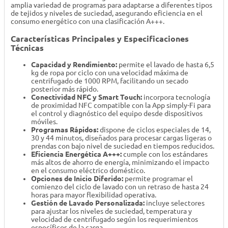
amplia variedad de programas para adaptarse a diferentes tipos
de tejidos y niveles de suciedad, asegurando eficiencia en el
consumo energético con una clasificación A+++.
Características Principales y Especificaciones
Técnicas
Capacidad y Rendimiento:
permite el lavado de hasta 6,5
kg de ropa por ciclo con una velocidad máxima de
centrifugado de 1000 RPM, facilitando un secado
posterior más rápido.
Conectividad NFC y Smart Touch:
incorpora tecnología
de proximidad NFC compatible con la App simply-Fi para
el control y diagnóstico del equipo desde dispositivos
móviles.
Programas Rápidos:
dispone de ciclos especiales de 14,
30 y 44 minutos, diseñados para procesar cargas ligeras o
prendas con bajo nivel de suciedad en tiempos reducidos.
Eficiencia Energética A+++:
cumple con los estándares
más altos de ahorro de energía, minimizando el impacto
en el consumo eléctrico doméstico.
Opciones de Inicio Diferido:
permite programar el
comienzo del ciclo de lavado con un retraso de hasta 24
horas para mayor flexibilidad operativa.
Gestión de Lavado Personalizada:
incluye selectores
para ajustar los niveles de suciedad, temperatura y
velocidad de centrifugado según los requerimientos
específicos de la carga.