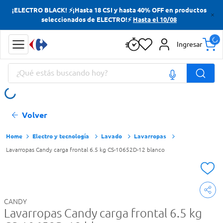
¡ELECTRO BLACK! ⚡¡Hasta 18 CSI y hasta 40% OFF en productos
Términos más buscados
seleccionados de ELECTRO!⚡
Hasta el 10/08
Yerba
Ingresar
Cerveza
¿Qué estás buscando hoy?
Doves
Jabon Tocador
Términos más buscados
Volver
Yerba
Cerveza
Electro y tecnología
Lavado
Lavarropas
Lavarropas Candy carga frontal 6.5 kg CS-10652D-12 blanco
Doves
Jabon Tocador
CANDY
Lavarropas Candy carga frontal 6.5 kg