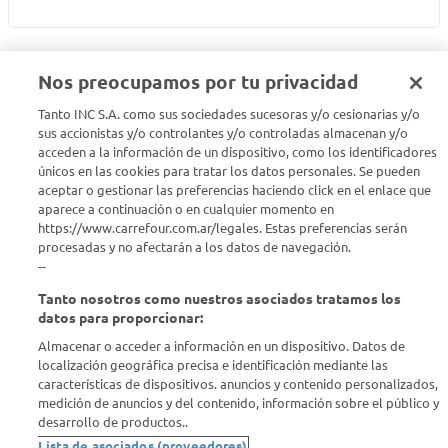
Nos preocupamos por tu privacidad
Tanto INC S.A. como sus sociedades sucesoras y/o cesionarias y/o
Seguinos en :
sus accionistas y/o controlantes y/o controladas almacenan y/o
acceden a la información de un dispositivo, como los identificadores
únicos en las cookies para tratar los datos personales. Se pueden
Estamos para ayudarte
aceptar o gestionar las preferencias haciendo click en el enlace que
aparece a continuación o en cualquier momento en
¿Tenés una consulta? Comunicate con nosotros
acá
https://www.carrefour.com.ar/legales. Estas preferencias serán
procesadas y no afectarán a los datos de navegación.
Descubrí Carrefour
--
Tanto nosotros como nuestros asociados tratamos los
Conocenos
datos para proporcionar:
Almacenar o acceder a información en un dispositivo. Datos de
localización geográfica precisa e identificación mediante las
Info útil
características de dispositivos. anuncios y contenido personalizados,
medición de anuncios y del contenido, información sobre el público y
desarrollo de productos..
Comprá Online
Lista de asociados (proveedores)