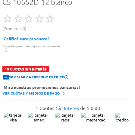
CS-10652D-12 blanco
Promedio
0
¡Calificá este producto!
Cargando precio sin impuestos nacionales
18 CUOTAS SIN INTERÉS
18 CSI MI CARREFOUR CRÉDITO
¡Mirá nuestras promociones bancarias!
VER CUOTAS Y MEDIOS DE PAGO
1
Cuotas
Sin Interés
de
$
0
,
00