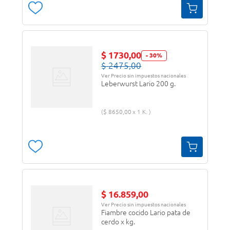
$
1730
,
00
-
30
%
$
2475
,
00
Ver Precio sin impuestos nacionales
Leberwurst Lario 200 g.
$
8650
,
00
1 K.
$
16
.
859
,
00
Ver Precio sin impuestos nacionales
Fiambre cocido Lario pata de
cerdo x kg.