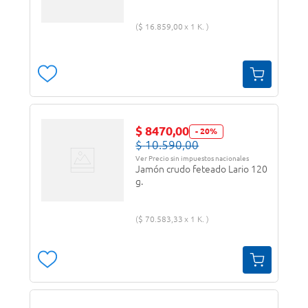
$
16
.
859
,
00
1 K.
$
8470
,
00
-
20
%
$
10
.
590
,
00
Ver Precio sin impuestos nacionales
Jamón crudo feteado Lario 120
g.
$
70
.
583
,
33
1 K.