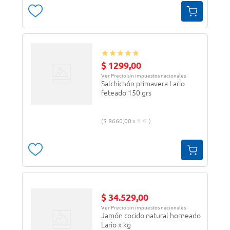
$
1299
,
00
Ver Precio sin impuestos nacionales
Salchichón primavera Lario
feteado 150 grs
$
8660
,
00
1 K.
$
34
.
529
,
00
Ver Precio sin impuestos nacionales
Jamón cocido natural horneado
Lario x kg