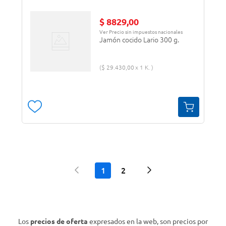
$
8829
,
00
Ver Precio sin impuestos nacionales
Jamón cocido Lario 300 g.
$
29
.
430
,
00
1 K.
1
2
Los
precios de oferta
expresados en la web, son precios por