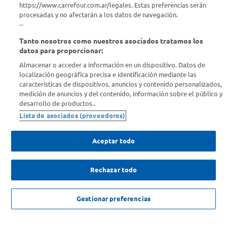
Comprá Online
https://www.carrefour.com.ar/legales. Estas preferencias serán
procesadas y no afectarán a los datos de navegación.
--
Enterate de nuestras ofertas
Tanto nosotros como nuestros asociados tratamos los
Dejanos tu mail para recibir todas las ofertas y promociones antes
datos para proporcionar:
que nadie.
Almacenar o acceder a información en un dispositivo. Datos de
localización geográfica precisa e identificación mediante las
Provincia
características de dispositivos. anuncios y contenido personalizados,
medición de anuncios y del contenido, información sobre el público y
desarrollo de productos..
ENVIAR
Lista de asociados (proveedores)
Aceptar todo
Rechazar todo
SOLICITUD DE ARREPENTIMIENTO
Gestionar preferencias
Copyright 2026 ©Carrefour. Todos los derechos reservados |
Términos y
Condiciones del Servicio
| Defensa de las y los Consumidores para
reclamos
ingrese aqui
.