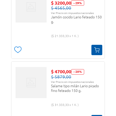
$
3200
,
00
-
29
%
$
4565
,
00
Ver Precio sin impuestos nacionales
Jamón cocido Lario feteado 150
g.
$
21
.
333
,
33
1 K.
$
4700
,
00
-
20
%
$
5879
,
00
Ver Precio sin impuestos nacionales
Salame tipo milán Lario picado
fino feteado 150 g.
$
31
.
333
,
33
1 K.