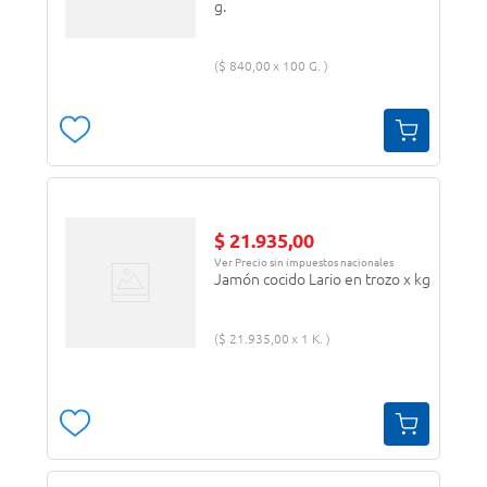
g.
$
840
,
00
100 G.
$
21
.
935
,
00
Ver Precio sin impuestos nacionales
Jamón cocido Lario en trozo x kg
$
21
.
935
,
00
1 K.