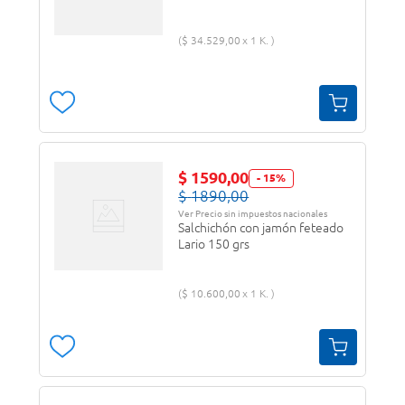
$
34
.
529
,
00
1 K.
$
1590
,
00
-
15
%
$
1890
,
00
Ver Precio sin impuestos nacionales
Salchichón con jamón feteado
Lario 150 grs
$
10
.
600
,
00
1 K.