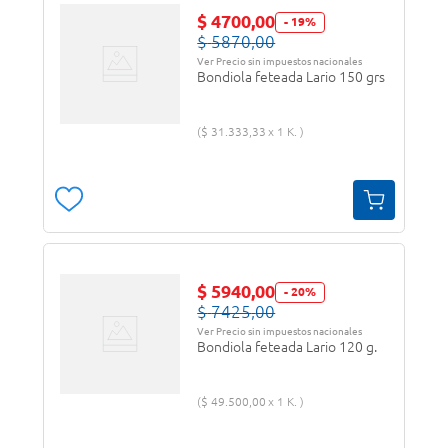
$
4700
,
00
-
19
%
$
5870
,
00
Ver Precio sin impuestos nacionales
Bondiola feteada Lario 150 grs
$
31
.
333
,
33
1 K.
$
5940
,
00
-
20
%
$
7425
,
00
Ver Precio sin impuestos nacionales
Bondiola feteada Lario 120 g.
$
49
.
500
,
00
1 K.