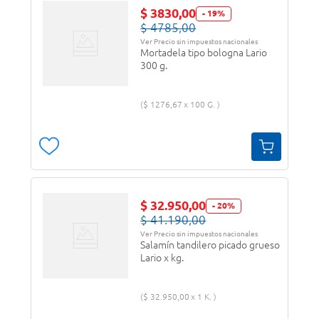
$
3830
,
00
-
19
%
$
4785
,
00
Ver Precio sin impuestos nacionales
Mortadela tipo bologna Lario
300 g.
$
1276
,
67
100 G.
$
32
.
950
,
00
-
20
%
$
41
.
190
,
00
Ver Precio sin impuestos nacionales
Salamín tandilero picado grueso
Lario x kg.
$
32
.
950
,
00
1 K.