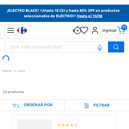
Términos más buscados
¡ELECTRO BLACK! ⚡¡Hasta 18 CSI y hasta 40% OFF en productos
seleccionados de ELECTRO!⚡
Hasta el 10/08
Yerba
Cerveza
Ingresar
Doves
¿Qué estás buscando hoy?
Papas Fritas
Términos más buscados
Lario
Yerba
Cerveza
23
productos
Doves
Papas Fritas
ORDENAR POR
FILTRAR