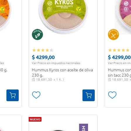
$
4299
,
00
$
4299
,
00
les
Ver Precio sin impuestos nacionales
Ver Precio sin i
0 g.
Hummus Kyros con aceite de oliva
Hummus con 
230 g.
sin tacc 230 
$
18
.
691
,
30
1 K.
$
18
.
691
,
30
NUEVO