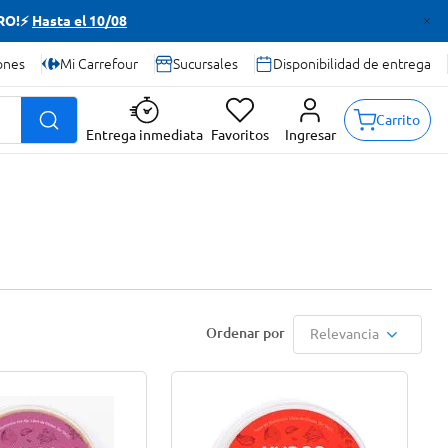
TRO!⚡
Hasta el 10/08
ones
Mi Carrefour
Sucursales
Disponibilidad de entrega
Carrito
Entrega inmediata
Favoritos
Ingresar
Relevancia