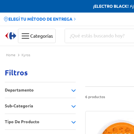
¡ELECTRO BLACK! ⚡¡H
ELEGÍ TU MÉTODO DE ENTREGA
¿Qué estás buscando hoy?
Categorías
Términos más buscados
Kyros
Yerba
Filtros
Cerveza
Doves
Departamento
Jabon Tocador
6
productos
Sub-Categoría
Lácteos y productos frescos
(
6
)
Tipo De Producto
Quesos cremas y untables
(
6
)