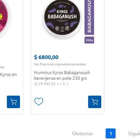
$
6800
,
00
Ver Precio sin impuestos nacionales
les
Hummus Kyros Babaganoush
yros sin
berenjenas en pote 230 grs
$
29
.
565
,
22
1 K.
1
Anterior
Sigu