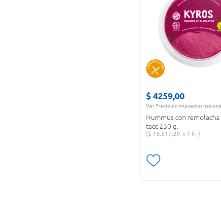
$
4259
,
00
Ver Precio sin impuestos naciona
Hummus con remolacha K
tacc 230 g.
$
18
.
517
,
39
1 K.