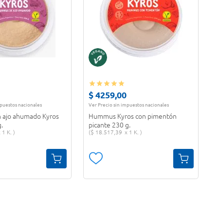
$
4259
,
00
mpuestos nacionales
Ver Precio sin impuestos nacionales
ajo ahumado Kyros
Hummus Kyros con pimentón
g.
picante 230 g.
1 K.
$
18
.
517
,
39
1 K.