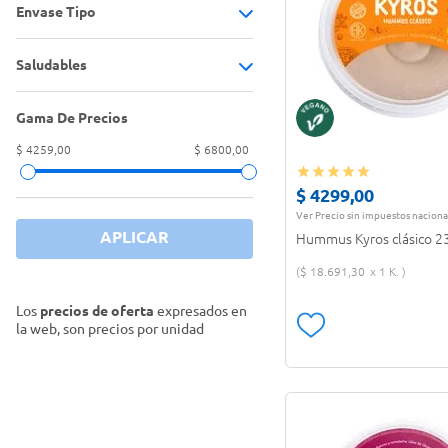
Envase Tipo
Hummus
(
6
)
Saludables
POTE
(
6
)
Gama De Precios
Sin TACC
(
5
)
$ 4259,00
$ 6800,00
Vegano
(
3
)
$
4299
,
00
Ver Precio sin impuestos naciona
APLICAR
Hummus Kyros clásico 23
$
18
.
691
,
30
1 K.
Los
precios de oferta
expresados en
la web, son precios por unidad