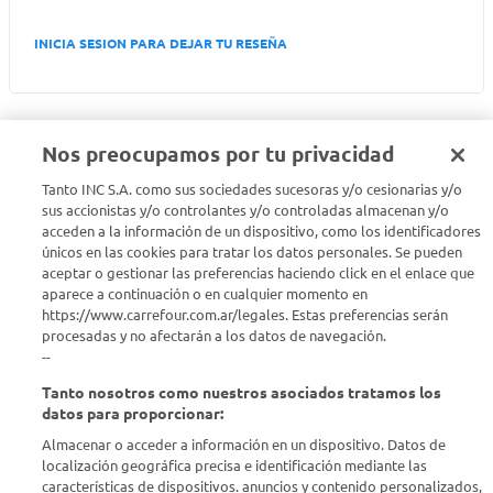
INICIA SESION PARA DEJAR TU RESEÑA
Nos preocupamos por tu privacidad
Tanto INC S.A. como sus sociedades sucesoras y/o cesionarias y/o
Seguinos en :
sus accionistas y/o controlantes y/o controladas almacenan y/o
acceden a la información de un dispositivo, como los identificadores
Estamos para ayudarte
únicos en las cookies para tratar los datos personales. Se pueden
aceptar o gestionar las preferencias haciendo click en el enlace que
aparece a continuación o en cualquier momento en
¿Tenés una consulta? Comunicate con nosotros
acá
https://www.carrefour.com.ar/legales. Estas preferencias serán
procesadas y no afectarán a los datos de navegación.
Descubrí Carrefour
--
Tanto nosotros como nuestros asociados tratamos los
Conocenos
datos para proporcionar:
Almacenar o acceder a información en un dispositivo. Datos de
localización geográfica precisa e identificación mediante las
Info útil
características de dispositivos. anuncios y contenido personalizados,