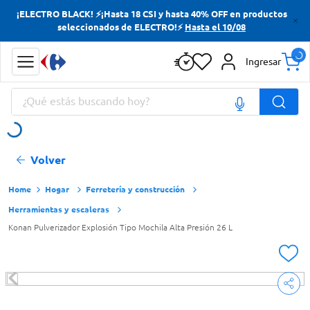
¡ELECTRO BLACK! ⚡¡Hasta 18 CSI y hasta 40% OFF en productos
Términos más buscados
seleccionados de ELECTRO!⚡
Hasta el 10/08
Yerba
Ingresar
Cerveza
¿Qué estás buscando hoy?
Doves
Papas Fritas
Términos más buscados
Volver
Yerba
Cerveza
Hogar
Ferretería y construcción
Herramientas y escaleras
Doves
Konan Pulverizador Explosión Tipo Mochila Alta Presión 26 L
Papas Fritas