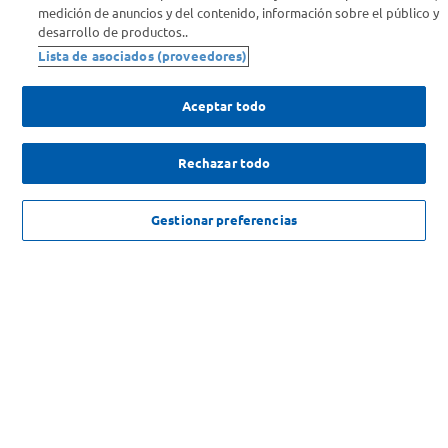
medición de anuncios y del contenido, información sobre el público y
desarrollo de productos..
Comprá Online
Lista de asociados (proveedores)
Enterate de nuestras ofertas
Aceptar todo
Dejanos tu mail para recibir todas las ofertas y promociones antes
que nadie.
Rechazar todo
Provincia
$
376
.
999
,
00
AGREGAR
Gestionar preferencias
$
437
.
570
,
00
-
13
%
ENVIAR
SOLICITUD DE ARREPENTIMIENTO
Copyright 2026 ©Carrefour. Todos los derechos reservados |
Términos y
Condiciones del Servicio
| Defensa de las y los Consumidores para