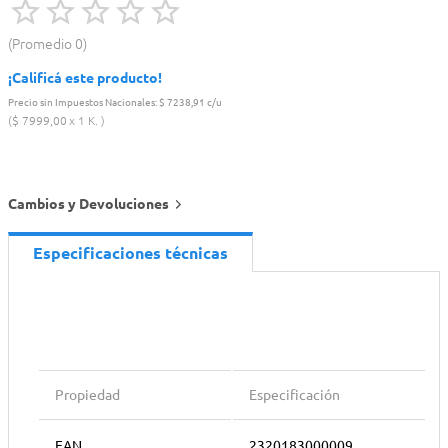
Promedio
0
¡Calificá este producto!
Precio sin Impuestos Nacionales:
$ 7238,91 c/u
$
7999
,
00
1 K.
Cambios y Devoluciones
Especificaciones técnicas
Propiedad
Especificación
EAN
2320183000009