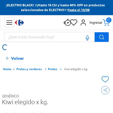
¡ELECTRO BLACK! ⚡¡Hasta 18 CSI y hasta 40% OFF en productos
Términos más buscados
seleccionados de ELECTRO!⚡
Hasta el 10/08
Yerba
Ingresar
Cerveza
¿Qué estás buscando hoy?
Doves
Papas Fritas
Términos más buscados
Volver
Yerba
Cerveza
Frutas y verduras
Frutas
Kiwi elegido x kg.
Doves
Papas Fritas
GENÉRICO
Kiwi elegido x kg.