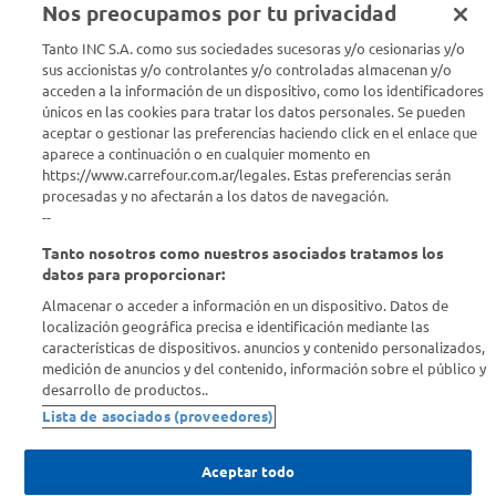
Nos preocupamos por tu privacidad
Seguinos en :
Tanto INC S.A. como sus sociedades sucesoras y/o cesionarias y/o
sus accionistas y/o controlantes y/o controladas almacenan y/o
acceden a la información de un dispositivo, como los identificadores
Estamos para ayudarte
únicos en las cookies para tratar los datos personales. Se pueden
aceptar o gestionar las preferencias haciendo click en el enlace que
¿Tenés una consulta? Comunicate con nosotros
acá
aparece a continuación o en cualquier momento en
https://www.carrefour.com.ar/legales. Estas preferencias serán
Descubrí Carrefour
procesadas y no afectarán a los datos de navegación.
--
Tanto nosotros como nuestros asociados tratamos los
Conocenos
datos para proporcionar:
Almacenar o acceder a información en un dispositivo. Datos de
Info útil
localización geográfica precisa e identificación mediante las
características de dispositivos. anuncios y contenido personalizados,
medición de anuncios y del contenido, información sobre el público y
Comprá Online
desarrollo de productos..
Lista de asociados (proveedores)
Enterate de nuestras ofertas
Dejanos tu mail para recibir todas las ofertas y promociones antes
Aceptar todo
que nadie.