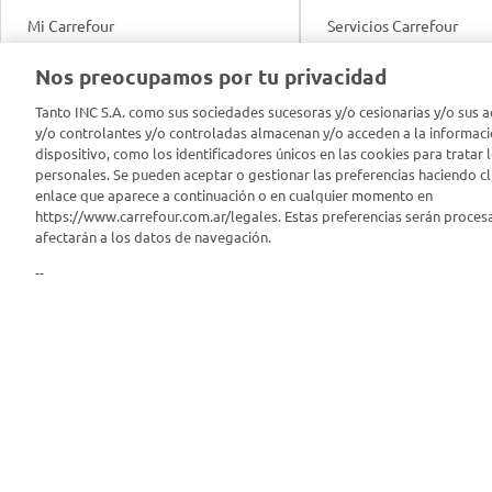
Mi Carrefour
Servicios Carrefour
Info útil
Nos preocupamos por tu privacidad
Productos Carrefour
Legales
Tanto INC S.A. como sus sociedades sucesoras y/o cesionarias y/o sus a
Tarjeta Mi Carrefour
y/o controlantes y/o controladas almacenan y/o acceden a la informaci
Tasas de interés
dispositivo, como los identificadores únicos en las cookies para tratar 
personales. Se pueden aceptar o gestionar las preferencias haciendo cli
Panel Carrefour
enlace que aparece a continuación o en cualquier momento en
Contacto
https://www.carrefour.com.ar/legales. Estas preferencias serán proces
Puntos Verdes
afectarán a los datos de navegación.
Acuerdo con Acyma
--
App Carrefour
Política de Bienestar A
Comprometidos Carrefour
Reporte de Sustentabil