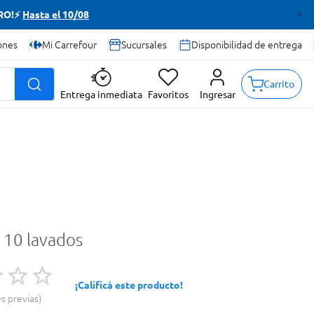
TRO!⚡
Hasta el 10/08
ones
Mi Carrefour
Sucursales
Disponibilidad de entrega
Carrito
Entrega inmediata
Favoritos
Ingresar
ur 10 lavados
¡Calificá este producto!
es previas