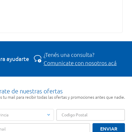
¿Tenés una consulta?
ra ayudarte
Comunicate con nosotros acá
rate de nuestras ofertas
 tu mail para recibir todas las ofertas y promociones antes que nadie.
incia
ENVIAR