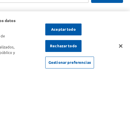
os datos
Aceptar todo
 de
s
Rechazar todo
alizados,
público y
Gestionar preferencias
SOLICITUD DE ARREPENTIMIENTO