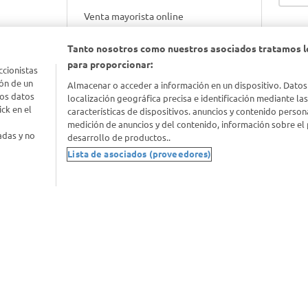
Venta mayorista online
Tanto nosotros como nuestros asociados tratamos l
Gift cards empresariales
para proporcionar:
ccionistas
ón de un
Almacenar o acceder a información en un dispositivo. Datos
los datos
localización geográfica precisa e identificación mediante la
ck en el
características de dispositivos. anuncios y contenido person
medición de anuncios y del contenido, información sobre el 
adas y no
desarrollo de productos..
Lista de asociados (proveedores)
nimal
idad