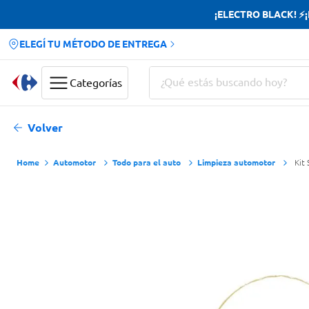
¡ELECTRO BLACK! ⚡¡H
ELEGÍ TU MÉTODO DE ENTREGA
¿Qué estás buscando hoy?
Categorías
Términos más buscados
Volver
Yerba
Automotor
Todo para el auto
Limpieza automotor
Kit 
Cerveza
Doves
Papas Fritas