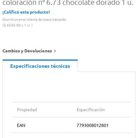
coloración nº 6.73 chocolate dorado 1 u.
¡Calificá este producto!
Ocurrió un error, intente de nuevo más tarde.
$
6599
,
00
1 U.
Cambios y Devoluciones
Especificaciones técnicas
Propiedad
Especificación
EAN
7793008012801