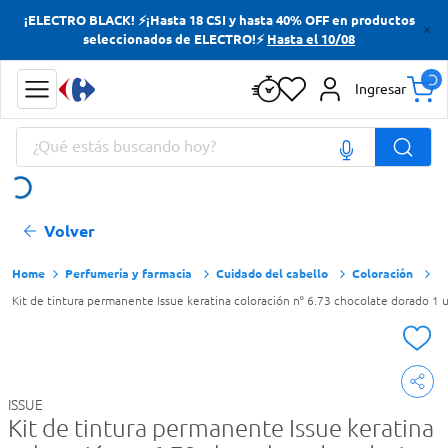
¡ELECTRO BLACK! ⚡¡Hasta 18 CSI y hasta 40% OFF en productos
Términos más buscados
seleccionados de ELECTRO!⚡
Hasta el 10/08
Yerba
Ingresar
Cerveza
¿Qué estás buscando hoy?
Doves
Jabon Tocador
Términos más buscados
Volver
Yerba
Cerveza
Perfumería y farmacia
Cuidado del cabello
Coloración
Kit de tintura permanente Issue keratina coloración nº 6.73 chocolate dorado 1 u
Doves
Jabon Tocador
ISSUE
Kit de tintura permanente Issue keratina