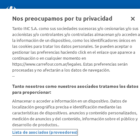
Nos preocupamos por tu privacidad
Seguinos en :
Tanto INC S.A. como sus sociedades sucesoras y/o cesionarias y/o sus
accionistas y/o controlantes y/o controladas almacenan y/o acceden a
Estamos para ayudarte
la información de un dispositivo, como los identificadores únicos en
las cookies para tratar los datos personales. Se pueden aceptar o
¿Tenés una consulta? Comunicate con nosotros
acá
gestionar las preferencias haciendo click en el enlace que aparece a
continuación o en cualquier momento en
Descubrí Carrefour
https://www.carrefour.com.ar/legales. Estas preferencias serán
procesadas y no afectarán a los datos de navegación.
--
Conocenos
Tanto nosotros como nuestros asociados tratamos los datos
para proporcionar:
Info útil
Almacenar o acceder a información en un dispositivo. Datos de
localización geográfica precisa e identificación mediante las
características de dispositivos. anuncios y contenido personalizados,
Comprá Online
medición de anuncios y del contenido, información sobre el público y
desarrollo de productos..
Enterate de nuestras ofertas
Lista de asociados (proveedores)
Dejanos tu mail para recibir todas las ofertas y promociones antes