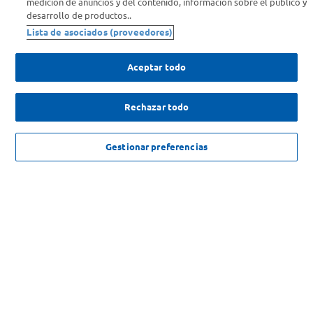
medición de anuncios y del contenido, información sobre el público y
desarrollo de productos..
Comprá Online
Lista de asociados (proveedores)
Enterate de nuestras ofertas
Aceptar todo
Dejanos tu mail para recibir todas las ofertas y promociones antes
que nadie.
Rechazar todo
Provincia
$
6599
,
00
AGREGAR
Gestionar preferencias
ENVIAR
SOLICITUD DE ARREPENTIMIENTO
Copyright 2026 ©Carrefour. Todos los derechos reservados |
Términos y
Condiciones del Servicio
| Defensa de las y los Consumidores para