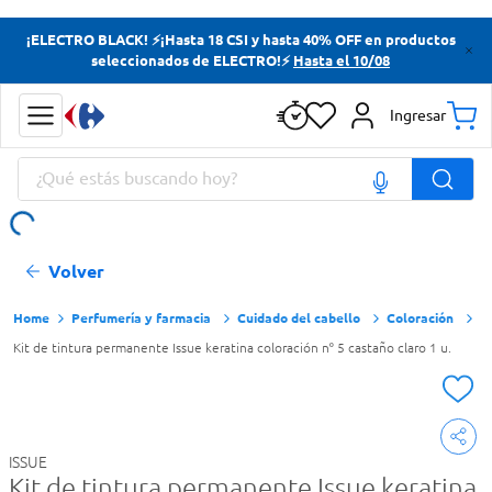
Términos más buscados
¡ELECTRO BLACK! ⚡¡Hasta 18 CSI y hasta 40% OFF en productos
seleccionados de ELECTRO!⚡
Hasta el 10/08
Yerba
Cerveza
Ingresar
Doves
¿Qué estás buscando hoy?
Papas Fritas
Términos más buscados
Volver
Yerba
Cerveza
Perfumería y farmacia
Cuidado del cabello
Coloración
Kit de tintura permanente Issue keratina coloración nº 5 castaño claro 1 u.
Doves
Papas Fritas
ISSUE
Kit de tintura permanente Issue keratina