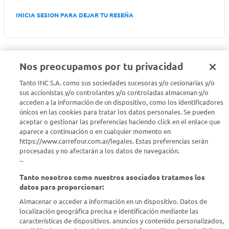
INICIA SESION PARA DEJAR TU RESEÑA
Nos preocupamos por tu privacidad
Tanto INC S.A. como sus sociedades sucesoras y/o cesionarias y/o
Seguinos en :
sus accionistas y/o controlantes y/o controladas almacenan y/o
acceden a la información de un dispositivo, como los identificadores
Estamos para ayudarte
únicos en las cookies para tratar los datos personales. Se pueden
aceptar o gestionar las preferencias haciendo click en el enlace que
aparece a continuación o en cualquier momento en
¿Tenés una consulta? Comunicate con nosotros
acá
https://www.carrefour.com.ar/legales. Estas preferencias serán
procesadas y no afectarán a los datos de navegación.
Descubrí Carrefour
--
Tanto nosotros como nuestros asociados tratamos los
Conocenos
datos para proporcionar:
Almacenar o acceder a información en un dispositivo. Datos de
localización geográfica precisa e identificación mediante las
Info útil
características de dispositivos. anuncios y contenido personalizados,