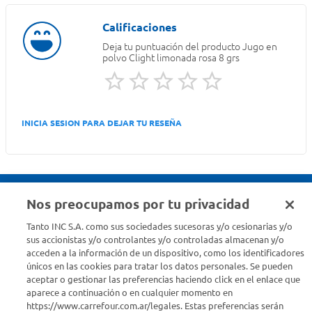
Deja tu puntuación del producto
Jugo en
polvo Clight limonada rosa 8 grs
INICIA SESION PARA DEJAR TU RESEÑA
Nos preocupamos por tu privacidad
Seguinos en :
Tanto INC S.A. como sus sociedades sucesoras y/o cesionarias y/o
sus accionistas y/o controlantes y/o controladas almacenan y/o
acceden a la información de un dispositivo, como los identificadores
Estamos para ayudarte
únicos en las cookies para tratar los datos personales. Se pueden
aceptar o gestionar las preferencias haciendo click en el enlace que
¿Tenés una consulta? Comunicate con nosotros
acá
aparece a continuación o en cualquier momento en
https://www.carrefour.com.ar/legales. Estas preferencias serán