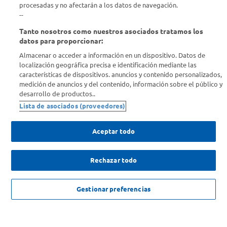
Descubrí Carrefour
procesadas y no afectarán a los datos de navegación.
--
Tanto nosotros como nuestros asociados tratamos los
Conocenos
datos para proporcionar:
Almacenar o acceder a información en un dispositivo. Datos de
Info útil
localización geográfica precisa e identificación mediante las
características de dispositivos. anuncios y contenido personalizados,
medición de anuncios y del contenido, información sobre el público y
Comprá Online
desarrollo de productos..
Lista de asociados (proveedores)
Enterate de nuestras ofertas
Dejanos tu mail para recibir todas las ofertas y promociones antes
Aceptar todo
que nadie.
Rechazar todo
Provincia
$
386
,
67
c/u
AGREGAR
ENVIAR
Gestionar preferencias
$
580
,
00