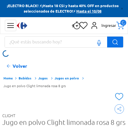
¡ELECTRO BLACK! ⚡¡Hasta 18 CSI y hasta 40% OFF en productos
Términos más buscados
seleccionados de ELECTRO!⚡
Hasta el 10/08
Yerba
Ingresar
Cerveza
¿Qué estás buscando hoy?
Doves
Jabon Tocador
Términos más buscados
Volver
Yerba
Cerveza
Bebidas
Jugos
Jugos en polvo
Jugo en polvo Clight limonada rosa 8 grs
Doves
Jabon Tocador
CLIGHT
Jugo en polvo Clight limonada rosa 8 grs