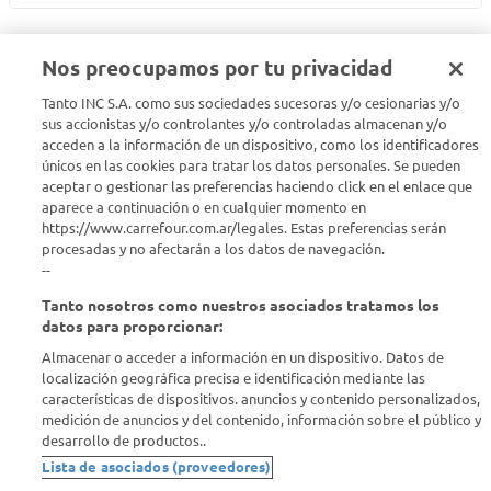
Nos preocupamos por tu privacidad
Tanto INC S.A. como sus sociedades sucesoras y/o cesionarias y/o
Seguinos en :
sus accionistas y/o controlantes y/o controladas almacenan y/o
acceden a la información de un dispositivo, como los identificadores
únicos en las cookies para tratar los datos personales. Se pueden
Estamos para ayudarte
aceptar o gestionar las preferencias haciendo click en el enlace que
aparece a continuación o en cualquier momento en
¿Tenés una consulta? Comunicate con nosotros
acá
https://www.carrefour.com.ar/legales. Estas preferencias serán
procesadas y no afectarán a los datos de navegación.
Descubrí Carrefour
--
Tanto nosotros como nuestros asociados tratamos los
Conocenos
datos para proporcionar:
Almacenar o acceder a información en un dispositivo. Datos de
localización geográfica precisa e identificación mediante las
Info útil
características de dispositivos. anuncios y contenido personalizados,
medición de anuncios y del contenido, información sobre el público y
desarrollo de productos..
Comprá Online
Lista de asociados (proveedores)