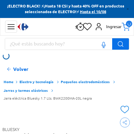
¡ELECTRO BLACK! ⚡¡Hasta 18 CSI y hasta 40% OFF en productos
Términos más buscados
seleccionados de ELECTRO!⚡
Hasta el 10/08
Yerba
Ingresar
Cerveza
¿Qué estás buscando hoy?
Papas Fritas
Doves
Términos más buscados
Volver
Yerba
Cerveza
Electro y tecnología
Pequeños electrodomésticos
Jarras y termos eléctricos
Papas Fritas
Jarra eléctrica Bluesky 1.7 Lts. BWK2200MA-20L negra
Doves
BLUESKY