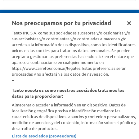
Nos preocupamos por tu privacidad
Seguinos en :
Tanto INC S.A. como sus sociedades sucesoras y/o cesionarias y/o
sus accionistas y/o controlantes y/o controladas almacenan y/o
acceden a la información de un dispositivo, como los identificadores
Estamos para ayudarte
únicos en las cookies para tratar los datos personales. Se pueden
aceptar o gestionar las preferencias haciendo click en el enlace que
¿Tenés una consulta? Comunicate con nosotros
acá
aparece a continuación o en cualquier momento en
https://www.carrefour.com.ar/legales. Estas preferencias serán
Descubrí Carrefour
procesadas y no afectarán a los datos de navegación.
--
Tanto nosotros como nuestros asociados tratamos los
Conocenos
datos para proporcionar:
Almacenar o acceder a información en un dispositivo. Datos de
Info útil
localización geográfica precisa e identificación mediante las
características de dispositivos. anuncios y contenido personalizados,
medición de anuncios y del contenido, información sobre el público y
Comprá Online
desarrollo de productos..
Lista de asociados (proveedores)