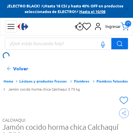
¡ELECTRO BLACK! ⚡¡Hasta 18 CSI y hasta 40% OFF en productos
Términos más buscados
seleccionados de ELECTRO!⚡
Hasta el 10/08
Yerba
Ingresar
Cerveza
¿Qué estás buscando hoy?
Papas Fritas
Doves
Términos más buscados
Volver
Yerba
Cerveza
Lácteos y productos frescos
Fiambres
Fiambres feteados
Jamón cocido horma chica Calchaquí 3.75 kg
Papas Fritas
Doves
CALCHAQUI
Jamón cocido horma chica Calchaquí