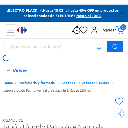
Términos más buscados
¡ELECTRO BLACK! ⚡¡Hasta 18 CSI y hasta 40% OFF en productos
seleccionados de ELECTRO!⚡
Hasta el 10/08
Yerba
Cerveza
Ingresar
Doves
¿Qué estás buscando hoy?
Papas Fritas
Términos más buscados
Volver
Yerba
Cerveza
Perfumería y farmacia
Jabones
Jabones líquidos
Jabón Líquido Palmolive Naturals Jazmín & Cacao 250 ml
Doves
Papas Fritas
PALMOLIVE
Jabón Líquido Palmolive Naturals