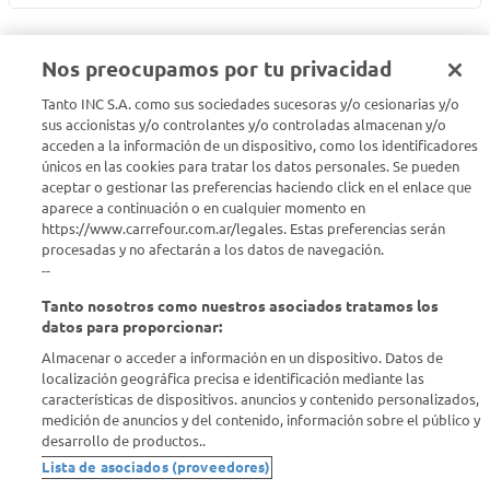
Nos preocupamos por tu privacidad
Tanto INC S.A. como sus sociedades sucesoras y/o cesionarias y/o
Seguinos en :
sus accionistas y/o controlantes y/o controladas almacenan y/o
acceden a la información de un dispositivo, como los identificadores
Estamos para ayudarte
únicos en las cookies para tratar los datos personales. Se pueden
aceptar o gestionar las preferencias haciendo click en el enlace que
aparece a continuación o en cualquier momento en
¿Tenés una consulta? Comunicate con nosotros
acá
https://www.carrefour.com.ar/legales. Estas preferencias serán
procesadas y no afectarán a los datos de navegación.
Descubrí Carrefour
--
Tanto nosotros como nuestros asociados tratamos los
Conocenos
datos para proporcionar:
Almacenar o acceder a información en un dispositivo. Datos de
localización geográfica precisa e identificación mediante las
Info útil
características de dispositivos. anuncios y contenido personalizados,
medición de anuncios y del contenido, información sobre el público y
desarrollo de productos..
Comprá Online
Lista de asociados (proveedores)