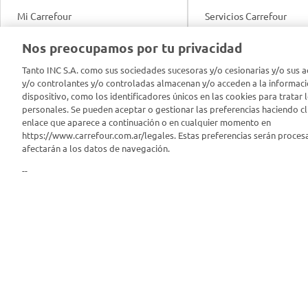
Mi Carrefour
Servicios Carrefour
Info útil
Nos preocupamos por tu privacidad
Productos Carrefour
Legales
Tanto INC S.A. como sus sociedades sucesoras y/o cesionarias y/o sus a
Tarjeta Mi Carrefour
y/o controlantes y/o controladas almacenan y/o acceden a la informaci
Tasas de interés
dispositivo, como los identificadores únicos en las cookies para tratar 
personales. Se pueden aceptar o gestionar las preferencias haciendo cli
Panel Carrefour
enlace que aparece a continuación o en cualquier momento en
Contacto
https://www.carrefour.com.ar/legales. Estas preferencias serán proces
Puntos Verdes
afectarán a los datos de navegación.
Acuerdo con Acyma
--
App Carrefour
Política de Bienestar A
Comprometidos Carrefour
Reporte de Sustentabil