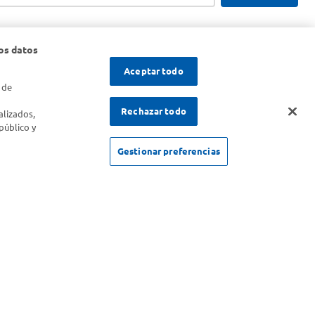
os datos
Aceptar todo
 de
s
Rechazar todo
alizados,
público y
Gestionar preferencias
SOLICITUD DE ARREPENTIMIENTO