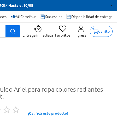
TRO!⚡
Hasta el 10/08
ones
Mi Carrefour
Sucursales
Disponibilidad de entrega
Carrito
Entrega inmediata
Favoritos
Ingresar
uido Ariel para ropa colores radiantes
t.
¡Calificá este producto!