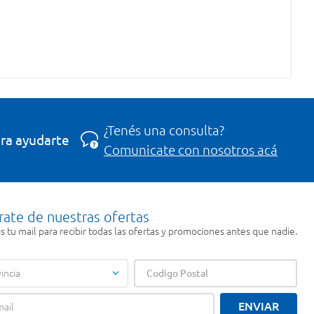
¿Tenés una consulta?
ra ayudarte
Comunicate con nosotros acá
rate de nuestras ofertas
 tu mail para recibir todas las ofertas y promociones antes que nadie.
incia
ENVIAR