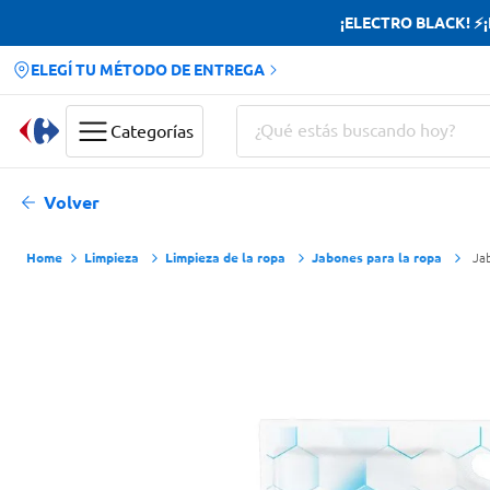
¡ELECTRO BLACK! ⚡¡H
ELEGÍ TU MÉTODO DE ENTREGA
¿Qué estás buscando hoy?
Categorías
Términos más buscados
Volver
Yerba
Limpieza
Limpieza de la ropa
Jabones para la ropa
Jab
Cerveza
Papas Fritas
Doves