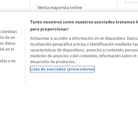
Venta mayorista online
Tanto nosotros como nuestros asociados tratamos l
Gift cards empresariales
para proporcionar:
ccionistas
ón de un
Almacenar o acceder a información en un dispositivo. Datos
los datos
localización geográfica precisa e identificación mediante la
ck en el
características de dispositivos. anuncios y contenido person
medición de anuncios y del contenido, información sobre el 
adas y no
desarrollo de productos..
Lista de asociados (proveedores)
nimal
idad