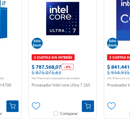
3 CUOTAS SIN INTERÉS
3 CUOTAS S
$
787
.
568
,
07
$
841
.
441
-
9
%
$
875
.
075
,
63
$
934
.
935
les
Ver Precio sin impuestos nacionales
Ver Precio sin i
7-14700
Procesador Intel core Ultra 7 265
Procesador I
r
Comparar