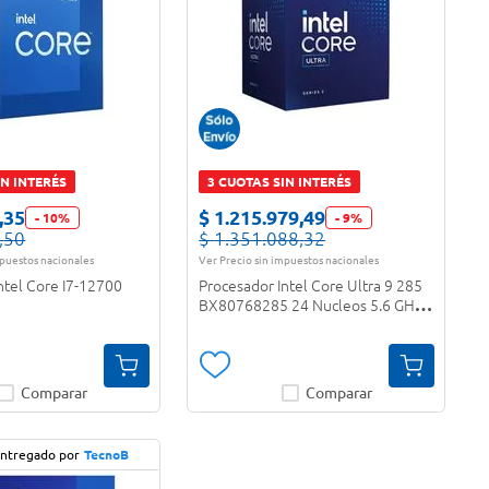
IN INTERÉS
3 CUOTAS SIN INTERÉS
,
35
$
1
.
215
.
979
,
49
-
10
%
-
9
%
,
50
$
1
.
351
.
088
,
32
mpuestos nacionales
Ver Precio sin impuestos nacionales
ntel Core I7-12700
Procesador Intel Core Ultra 9 285
BX80768285 24 Nucleos 5.6 GHz
36 MB Cache DDR5 GPU Integrada
Comparar
Comparar
entregado por
TecnoB