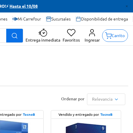
TRO!⚡
Hasta el 10/08
ones
Mi Carrefour
Sucursales
Disponibilidad de entrega
Carrito
Entrega inmediata
Favoritos
Ingresar
Relevancia
entregado por
TecnoB
Vendido y entregado por
TecnoB