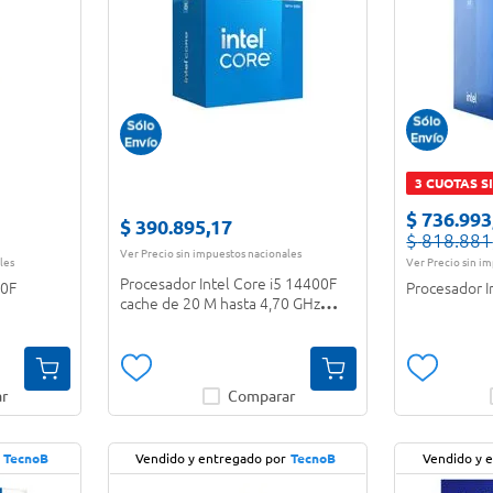
3 CUOTAS S
$
736
.
993
$
390
.
895
,
17
$
818
.
881
Ver Precio sin impuestos nacionales
les
Ver Precio sin i
Procesador Intel Core i5 14400F
00F
Procesador I
cache de 20 M hasta 4,70 GHz
BX8071514400F
r
Comparar
TecnoB
Vendido y entregado por
TecnoB
Vendido y 