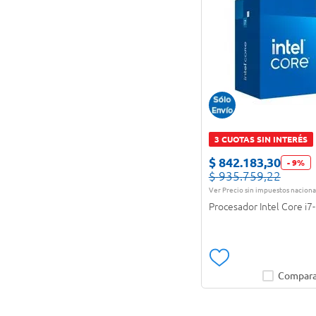
3 CUOTAS SIN INTERÉS
$
842
.
183
,
30
-
9
%
$
935
.
759
,
22
Ver Precio sin impuestos naciona
Procesador Intel Core i
Compara