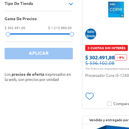
Tipo De Tienda
Procesador
(
7
)
Gama De Precios
Tiendas Oficiales
(
7
)
$ 302.491,00
$ 1.215.980,00
3 CUOTAS SIN INTERÉS
APLICAR
$
302
.
491
,
88
-
9
%
$
336
.
102
,
08
Ver Precio sin impuestos naciona
Los
precios de oferta
expresados en
Procesador Core I5-124
la web, son precios por unidad
Compara
Vendido y entregado por