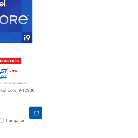
IN INTERÉS
,
57
-
9
%
,
07
mpuestos nacionales
ntel Core i9-12900
Comparar