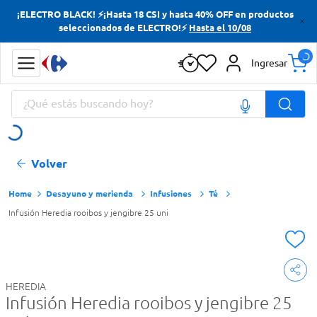
¡ELECTRO BLACK! ⚡¡Hasta 18 CSI y hasta 40% OFF en productos
Términos más buscados
seleccionados de ELECTRO!⚡
Hasta el 10/08
Yerba
Ingresar
Cerveza
¿Qué estás buscando hoy?
Doves
Jabon Tocador
Términos más buscados
Volver
Yerba
Cerveza
Desayuno y merienda
Infusiones
Té
Infusión Heredia rooibos y jengibre 25 uni
Doves
Jabon Tocador
HEREDIA
Infusión Heredia rooibos y jengibre 25