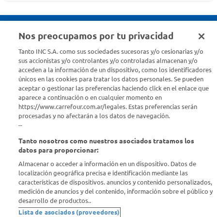
Nos preocupamos por tu privacidad
Seguinos en :
Tanto INC S.A. como sus sociedades sucesoras y/o cesionarias y/o
sus accionistas y/o controlantes y/o controladas almacenan y/o
acceden a la información de un dispositivo, como los identificadores
Estamos para ayudarte
únicos en las cookies para tratar los datos personales. Se pueden
aceptar o gestionar las preferencias haciendo click en el enlace que
¿Tenés una consulta? Comunicate con nosotros
acá
aparece a continuación o en cualquier momento en
https://www.carrefour.com.ar/legales. Estas preferencias serán
Descubrí Carrefour
procesadas y no afectarán a los datos de navegación.
--
Tanto nosotros como nuestros asociados tratamos los
Conocenos
datos para proporcionar:
Almacenar o acceder a información en un dispositivo. Datos de
Info útil
localización geográfica precisa e identificación mediante las
características de dispositivos. anuncios y contenido personalizados,
medición de anuncios y del contenido, información sobre el público y
Comprá Online
desarrollo de productos..
Lista de asociados (proveedores)