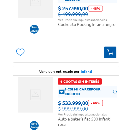
$
257
.
990
,
00
-
48
%
$
499
.
999
,
00
Ver Precio sin impuestos nacionales
Cochecito Rocking Infanti negro
Vendido y entregado por
Infanti
6 CUOTAS SIN INTERÉS
6 CSI MI CARREFOUR
CRÉDITO
$
533
.
999
,
00
-
46
%
$
999
.
999
,
00
Ver Precio sin impuestos nacionales
Auto a batería fiat 500 Infanti
rosa