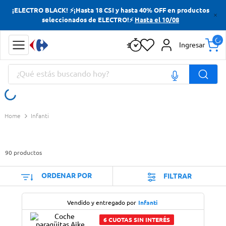
¡ELECTRO BLACK! ⚡¡Hasta 18 CSI y hasta 40% OFF en productos
Términos más buscados
seleccionados de ELECTRO!⚡
Hasta el 10/08
Yerba
Ingresar
Cerveza
¿Qué estás buscando hoy?
Doves
Jabon Tocador
Términos más buscados
Infanti
Yerba
Cerveza
90
productos
Doves
Jabon Tocador
ORDENAR POR
FILTRAR
Vendido y entregado por
Infanti
6 CUOTAS SIN INTERÉS