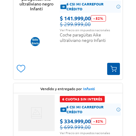
6 CSI MI CARREFOUR
CRÉDITO
$
141
.
999
,
00
-
52
%
$
299
.
999
,
00
Ver Precio sin impuestos nacionales
Coche paragüitas Aike
ultraliviano negro Infanti
Vendido y entregado por
Infanti
6 CUOTAS SIN INTERÉS
6 CSI MI CARREFOUR
CRÉDITO
$
334
.
999
,
00
-
52
%
$
699
.
999
,
00
Ver Precio sin impuestos nacionales