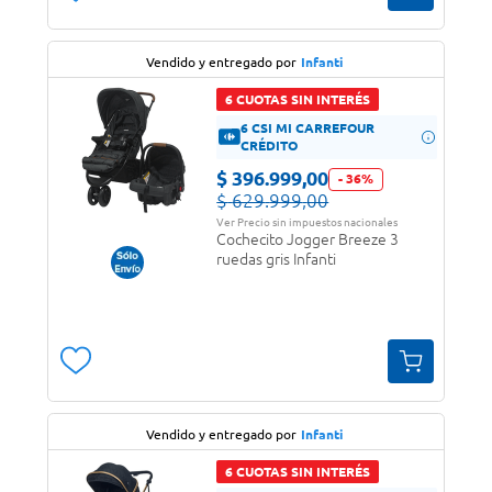
Vendido y entregado por
Infanti
6 CUOTAS SIN INTERÉS
6 CSI MI CARREFOUR
CRÉDITO
$
396
.
999
,
00
-
36
%
$
629
.
999
,
00
Ver Precio sin impuestos nacionales
Cochecito Jogger Breeze 3
ruedas gris Infanti
Vendido y entregado por
Infanti
6 CUOTAS SIN INTERÉS