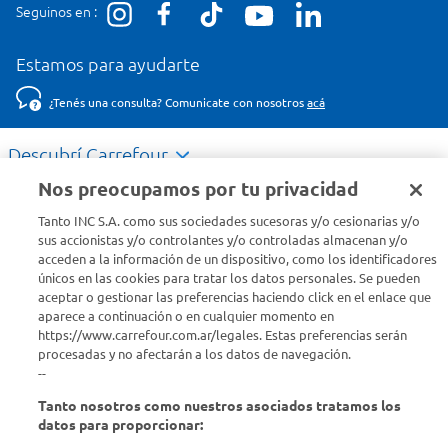
Seguinos en :
Estamos para ayudarte
¿Tenés una consulta? Comunicate con nosotros
acá
Descubrí Carrefour
Nos preocupamos por tu privacidad
Conocenos
Tanto INC S.A. como sus sociedades sucesoras y/o cesionarias y/o
sus accionistas y/o controlantes y/o controladas almacenan y/o
acceden a la información de un dispositivo, como los identificadores
Info útil
únicos en las cookies para tratar los datos personales. Se pueden
aceptar o gestionar las preferencias haciendo click en el enlace que
aparece a continuación o en cualquier momento en
Comprá Online
https://www.carrefour.com.ar/legales. Estas preferencias serán
procesadas y no afectarán a los datos de navegación.
Enterate de nuestras ofertas
--
Dejanos tu mail para recibir todas las ofertas y promociones antes
Tanto nosotros como nuestros asociados tratamos los
que nadie.
datos para proporcionar: