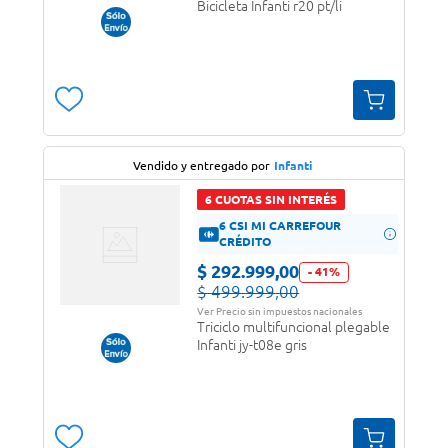
Bicicleta Infanti r20 pt/li
Vendido y entregado por
Infanti
6 CUOTAS SIN INTERÉS
6 CSI MI CARREFOUR
CRÉDITO
$
292
.
999
,
00
-
41
%
$
499
.
999
,
00
Ver Precio sin impuestos nacionales
Triciclo multifuncional plegable
Infanti jy-t08e gris