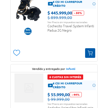
6 CSI MI CARREFOUR
CRÉDITO
$
445
.
999
,
00
-
50
%
$
899
.
999
,
00
Ver Precio sin impuestos nacionales
Cochecito Travel System Infanti
Padua 2G Negro
Vendido y entregado por
Infanti
6 CUOTAS SIN INTERÉS
6 CSI MI CARREFOUR
CRÉDITO
$
55
.
999
,
00
-
44
%
$
99
.
999
,
00
Ver Precio sin impuestos nacionales
Andador Animalitos Infanti rojo