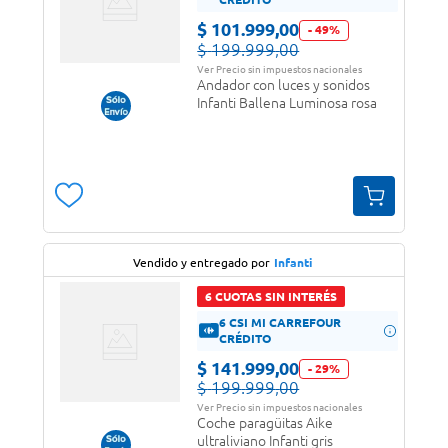
$
101
.
999
,
00
-
49
%
$
199
.
999
,
00
Ver Precio sin impuestos nacionales
Andador con luces y sonidos
Infanti Ballena Luminosa rosa
Vendido y entregado por
Infanti
6 CUOTAS SIN INTERÉS
6 CSI MI CARREFOUR
CRÉDITO
$
141
.
999
,
00
-
29
%
$
199
.
999
,
00
Ver Precio sin impuestos nacionales
Coche paragüitas Aike
ultraliviano Infanti gris