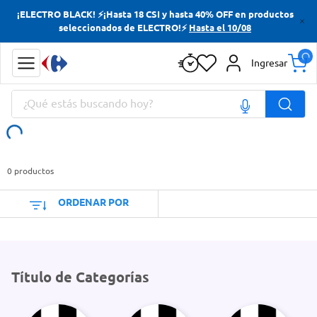
¡ELECTRO BLACK! ⚡¡Hasta 18 CSI y hasta 40% OFF en productos
Términos más buscados
seleccionados de ELECTRO!⚡
Hasta el 10/08
Yerba
Ingresar
Cerveza
¿Qué estás buscando hoy?
Papas Fritas
Doves
Términos más buscados
Yerba
0
productos
Cerveza
ORDENAR POR
Papas Fritas
Doves
Título de Categorías