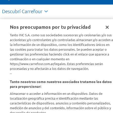
Descubrí Carrefour
Conocenos
Nos preocupamos por tu privacidad
Tanto INC S.A. como sus sociedades sucesoras y/o cesionarias y/o sus
Info útil
accionistas y/o controlantes y/o controladas almacenan y/o acceden a
la información de un dispositivo, como los identificadores únicos en
las cookies para tratar los datos personales. Se pueden aceptar o
Comprá Online
gestionar las preferencias haciendo click en el enlace que aparece a
continuación o en cualquier momento en
https://www.carrefour.com.ar/legales. Estas preferencias serán
Enterate de nuestras ofertas
procesadas y no afectarán a los datos de navegación.
Dejanos tu mail para recibir todas las ofertas y promociones antes
--
que nadie.
Tanto nosotros como nuestros asociados tratamos los datos
para proporcionar:
Provincia
Almacenar o acceder a información en un dispositivo. Datos de
localización geográfica precisa e identificación mediante las
ENVIAR
características de dispositivos. anuncios y contenido personalizados,
medición de anuncios y del contenido, información sobre el público y
desarrollo de productos..