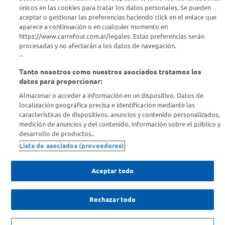
Info útil
únicos en las cookies para tratar los datos personales. Se pueden
aceptar o gestionar las preferencias haciendo click en el enlace que
aparece a continuación o en cualquier momento en
Comprá Online
https://www.carrefour.com.ar/legales. Estas preferencias serán
procesadas y no afectarán a los datos de navegación.
Enterate de nuestras ofertas
--
Dejanos tu mail para recibir todas las ofertas y promociones antes
Tanto nosotros como nuestros asociados tratamos los
que nadie.
datos para proporcionar:
Almacenar o acceder a información en un dispositivo. Datos de
Provincia
localización geográfica precisa e identificación mediante las
características de dispositivos. anuncios y contenido personalizados,
medición de anuncios y del contenido, información sobre el público y
ENVIAR
desarrollo de productos..
Lista de asociados (proveedores)
Aceptar todo
Rechazar todo
SOLICITUD DE ARREPENTIMIENTO
Copyright 2026 ©Carrefour. Todos los derechos reservados |
Términos y