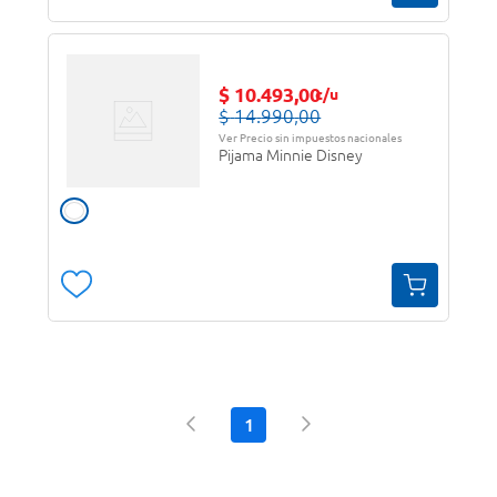
$
10
.
493
,
00
c/u
$
14
.
990
,
00
Ver Precio sin impuestos nacionales
Pijama Minnie Disney
1