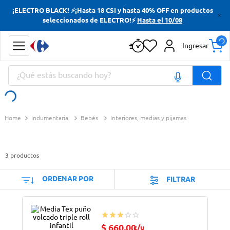
¡ELECTRO BLACK! ⚡¡Hasta 18 CSI y hasta 40% OFF en productos
Términos más buscados
seleccionados de ELECTRO!⚡
Hasta el 10/08
Yerba
Ingresar
Cerveza
¿Qué estás buscando hoy?
Papas Fritas
Doves
Términos más buscados
Indumentaria
Bebés
Interiores, medias y pijamas
Yerba
Cerveza
3
productos
Papas Fritas
Doves
ORDENAR POR
FILTRAR
$
660
,
00
c/u