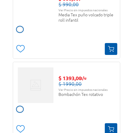
$
990
,
00
Ver Precio sin impuestos nacionales
Media Tex puño volcado triple
roll infantil
$
1393
,
00
c/u
$
1990
,
00
Ver Precio sin impuestos nacionales
Bombachón Tex rotativo