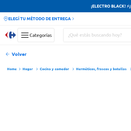
¡ELECTRO BLACK! ⚡¡H
ELEGÍ TU MÉTODO DE ENTREGA
¿Qué estás buscando hoy?
Categorías
Términos más buscados
Volver
Yerba
Hogar
Cocina y comedor
Herméticos, frascos y botellas
Cerveza
Doves
Papas Fritas