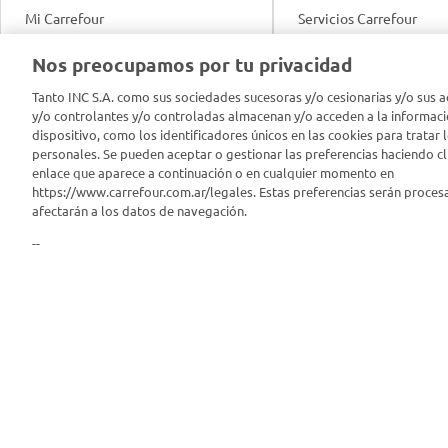
Mi Carrefour
Servicios Carrefour
Info útil
Nos preocupamos por tu privacidad
Productos Carrefour
Legales
Tanto INC S.A. como sus sociedades sucesoras y/o cesionarias y/o sus a
Tarjeta Mi Carrefour
y/o controlantes y/o controladas almacenan y/o acceden a la informaci
Tasas de interés
dispositivo, como los identificadores únicos en las cookies para tratar 
personales. Se pueden aceptar o gestionar las preferencias haciendo cli
Panel Carrefour
enlace que aparece a continuación o en cualquier momento en
Contacto
https://www.carrefour.com.ar/legales. Estas preferencias serán proces
Puntos Verdes
afectarán a los datos de navegación.
Acuerdo con Acyma
--
App Carrefour
Política de Bienestar A
Comprometidos Carrefour
Reporte de Sustentabil