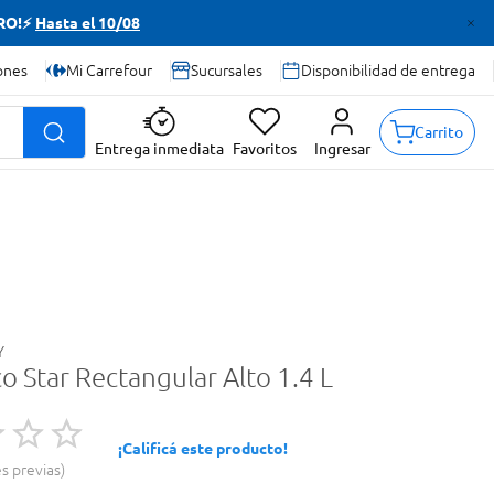
TRO!⚡
Hasta el 10/08
ones
Mi Carrefour
Sucursales
Disponibilidad de entrega
Carrito
Entrega inmediata
Favoritos
Ingresar
Y
o Star Rectangular Alto 1.4 L
¡Calificá este producto!
es previas