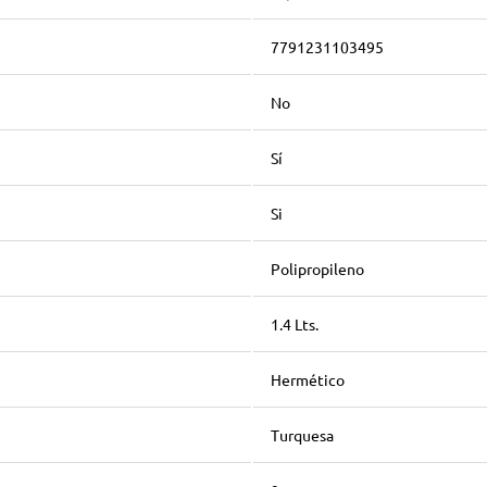
7791231103495
No
Sí
Si
Polipropileno
1.4 Lts.
Hermético
Turquesa