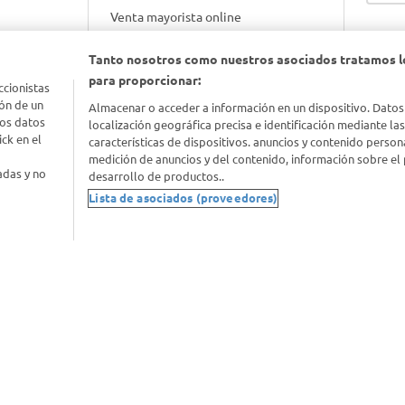
Venta mayorista online
Tanto nosotros como nuestros asociados tratamos l
Gift cards empresariales
para proporcionar:
ccionistas
ón de un
Almacenar o acceder a información en un dispositivo. Datos
los datos
localización geográfica precisa e identificación mediante la
ck en el
características de dispositivos. anuncios y contenido person
medición de anuncios y del contenido, información sobre el 
adas y no
desarrollo de productos..
Lista de asociados (proveedores)
nimal
idad