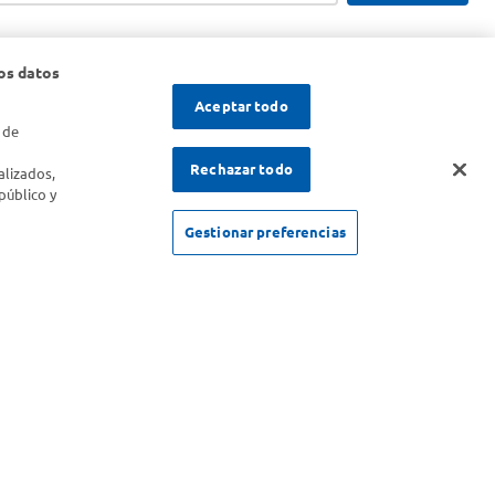
os datos
Aceptar todo
 de
s
Rechazar todo
alizados,
público y
Gestionar preferencias
SOLICITUD DE ARREPENTIMIENTO