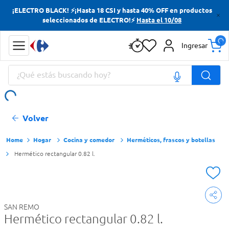
¡ELECTRO BLACK! ⚡¡Hasta 18 CSI y hasta 40% OFF en productos
Términos más buscados
seleccionados de ELECTRO!⚡
Hasta el 10/08
Yerba
Ingresar
Cerveza
¿Qué estás buscando hoy?
Doves
Papas Fritas
Términos más buscados
Volver
Yerba
Cerveza
Hogar
Cocina y comedor
Herméticos, frascos y botellas
Hermético rectangular 0.82 l.
Doves
Papas Fritas
SAN REMO
Hermético rectangular 0.82 l.