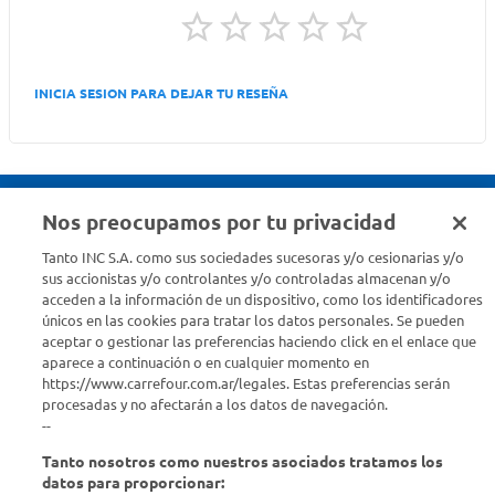
INICIA SESION PARA DEJAR TU RESEÑA
Nos preocupamos por tu privacidad
Seguinos en :
Tanto INC S.A. como sus sociedades sucesoras y/o cesionarias y/o
sus accionistas y/o controlantes y/o controladas almacenan y/o
acceden a la información de un dispositivo, como los identificadores
Estamos para ayudarte
únicos en las cookies para tratar los datos personales. Se pueden
aceptar o gestionar las preferencias haciendo click en el enlace que
¿Tenés una consulta? Comunicate con nosotros
acá
aparece a continuación o en cualquier momento en
https://www.carrefour.com.ar/legales. Estas preferencias serán
Descubrí Carrefour
procesadas y no afectarán a los datos de navegación.
--
Tanto nosotros como nuestros asociados tratamos los
Conocenos
datos para proporcionar: