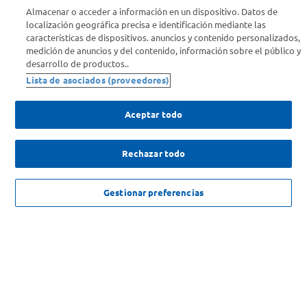
Almacenar o acceder a información en un dispositivo. Datos de
Info útil
localización geográfica precisa e identificación mediante las
características de dispositivos. anuncios y contenido personalizados,
medición de anuncios y del contenido, información sobre el público y
Comprá Online
desarrollo de productos..
Lista de asociados (proveedores)
Enterate de nuestras ofertas
Dejanos tu mail para recibir todas las ofertas y promociones antes
Aceptar todo
que nadie.
Rechazar todo
Provincia
ENVIAR
NO DISPONIBLE
Gestionar preferencias
SOLICITUD DE ARREPENTIMIENTO