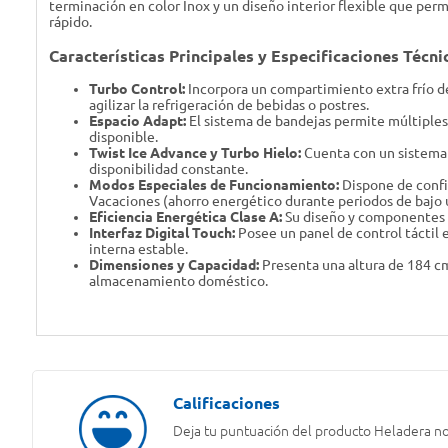
terminación en color Inox y un diseño interior flexible que p
rápido.
Características Principales y Especificaciones Técni
Turbo Control:
Incorpora un compartimiento extra frío d
agilizar la refrigeración de bebidas o postres.
Espacio Adapt:
El sistema de bandejas permite múltiples
disponible.
Twist Ice Advance y Turbo Hielo:
Cuenta con un sistema e
disponibilidad constante.
Modos Especiales de Funcionamiento:
Dispone de confi
Vacaciones (ahorro energético durante periodos de bajo 
Eficiencia Energética Clase A:
Su diseño y componentes e
Interfaz Digital Touch:
Posee un panel de control táctil 
interna estable.
Dimensiones y Capacidad:
Presenta una altura de 184 cm
almacenamiento doméstico.
Deja tu puntuación del producto
Heladera no