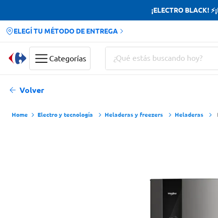
¡ELECTRO BLACK! ⚡¡H
ELEGÍ TU MÉTODO DE ENTREGA
¿Qué estás buscando hoy?
Categorías
Términos más buscados
Volver
Yerba
Electro y tecnología
Heladeras y freezers
Heladeras
Cerveza
Doves
Jabon Tocador