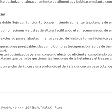
ermite optimizar el almacenamiento de alimentos y bebidas mediante co
cas
e doble flujo con función turbo, permitiendo aumentar la potencia de e
 combinaciones y ajustes de altura, facilitando el almacenamiento de 
xclusivo para el abastecimiento y retiro de hielo de forma higiénica y 
guraciones preestablecidas como Compras (recuperación rápida de temp
uso).
stán optimizados para un consumo eléctrico eficiente, cumpliendo con l
externo que permite gestionar las funciones de la heladera y el freezer 
, un ancho de 70 cm y una profundidad de 72,5 cm, con un peso total de 
 frost Whirlpool 492 lts. WRM56K1 Evox