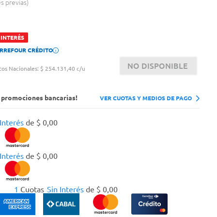
es previas
 INTERÉS
CARREFOUR CRÉDITO
NO DISPONIBLE
tos Nacionales:
$ 254.131,40 c/u
s promociones bancarias!
VER CUOTAS Y MEDIOS DE PAGO
 Interés
de
$
0
,
00
 Interés
de
$
0
,
00
1
Cuotas
Sin Interés
de
$
0
,
00