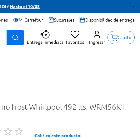
TRO!⚡
Hasta el 10/08
ones
Mi Carrefour
Sucursales
Disponibilidad de entrega
Carrito
Entrega inmediata
Favoritos
Ingresar
 no frost Whirlpool 492 lts. WRM56K1
¡Calificá este producto!