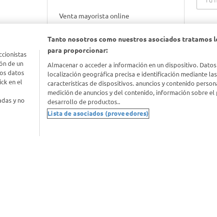
Venta mayorista online
Tanto nosotros como nuestros asociados tratamos l
Gift cards empresariales
para proporcionar:
ccionistas
ón de un
Almacenar o acceder a información en un dispositivo. Datos
los datos
localización geográfica precisa e identificación mediante la
ck en el
características de dispositivos. anuncios y contenido person
medición de anuncios y del contenido, información sobre el 
adas y no
desarrollo de productos..
Lista de asociados (proveedores)
nimal
idad