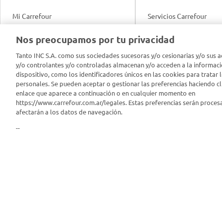
Mi Carrefour
Servicios Carrefour
Info útil
Nos preocupamos por tu privacidad
Productos Carrefour
Legales
Tanto INC S.A. como sus sociedades sucesoras y/o cesionarias y/o sus a
Tarjeta Mi Carrefour
y/o controlantes y/o controladas almacenan y/o acceden a la informaci
Tasas de interés
dispositivo, como los identificadores únicos en las cookies para tratar 
personales. Se pueden aceptar o gestionar las preferencias haciendo cli
Panel Carrefour
enlace que aparece a continuación o en cualquier momento en
Contacto
https://www.carrefour.com.ar/legales. Estas preferencias serán proces
Puntos Verdes
afectarán a los datos de navegación.
Acuerdo con Acyma
--
App Carrefour
Política de Bienestar A
Comprometidos Carrefour
Reporte de Sustentabil