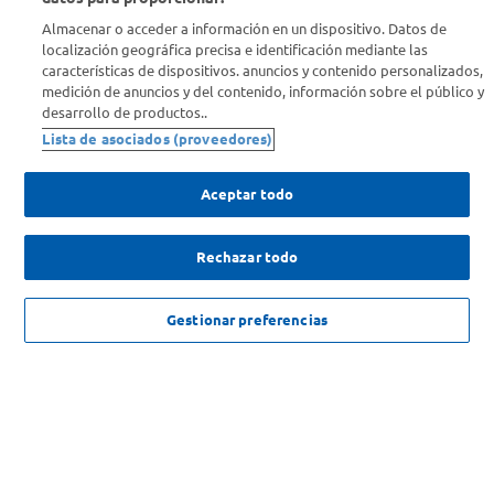
Almacenar o acceder a información en un dispositivo. Datos de
Info útil
localización geográfica precisa e identificación mediante las
características de dispositivos. anuncios y contenido personalizados,
medición de anuncios y del contenido, información sobre el público y
Comprá Online
desarrollo de productos..
Lista de asociados (proveedores)
Enterate de nuestras ofertas
Dejanos tu mail para recibir todas las ofertas y promociones antes
Aceptar todo
que nadie.
Rechazar todo
Provincia
ENVIAR
NO DISPONIBLE
Gestionar preferencias
SOLICITUD DE ARREPENTIMIENTO