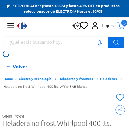
¡ELECTRO BLACK! ⚡¡Hasta 18 CSI y hasta 40% OFF en productos
Términos más buscados
seleccionados de ELECTRO!⚡
Hasta el 10/08
Yerba
Ingresar
Cerveza
¿Qué estás buscando hoy?
Doves
Jabon Tocador
Términos más buscados
Volver
Yerba
Cerveza
Electro y tecnología
Heladeras y freezers
Heladeras
Heladera no frost Whirlpool 400 lts. WRM45AB blanca
Doves
Jabon Tocador
WHIRLPOOL
Heladera no frost Whirlpool 400 lts.