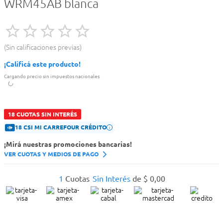
WRM45AB blanca
Sin calificaciones previas
¡Calificá este producto!
Cargando precio sin impuestos nacionales
18 CUOTAS SIN INTERÉS
18 CSI MI CARREFOUR CRÉDITO
¡Mirá nuestras promociones bancarias!
VER CUOTAS Y MEDIOS DE PAGO
1
Cuotas
Sin Interés
de
$
0
,
00