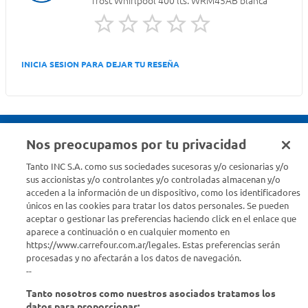
frost Whirlpool 400 lts. WRM45AB blanca
INICIA SESION PARA DEJAR TU RESEÑA
Nos preocupamos por tu privacidad
Seguinos en :
Tanto INC S.A. como sus sociedades sucesoras y/o cesionarias y/o
sus accionistas y/o controlantes y/o controladas almacenan y/o
acceden a la información de un dispositivo, como los identificadores
Estamos para ayudarte
únicos en las cookies para tratar los datos personales. Se pueden
aceptar o gestionar las preferencias haciendo click en el enlace que
¿Tenés una consulta? Comunicate con nosotros
acá
aparece a continuación o en cualquier momento en
https://www.carrefour.com.ar/legales. Estas preferencias serán
Descubrí Carrefour
procesadas y no afectarán a los datos de navegación.
--
Tanto nosotros como nuestros asociados tratamos los
Conocenos
datos para proporcionar: