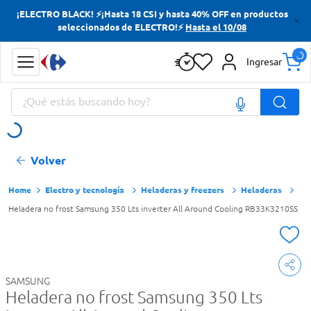
¡ELECTRO BLACK! ⚡¡Hasta 18 CSI y hasta 40% OFF en productos
Términos más buscados
seleccionados de ELECTRO!⚡
Hasta el 10/08
Yerba
Ingresar
Cerveza
¿Qué estás buscando hoy?
Doves
Papas Fritas
Términos más buscados
Volver
Yerba
Cerveza
Electro y tecnología
Heladeras y freezers
Heladeras
Heladera no frost Samsung 350 Lts inverter All Around Cooling RB33K3210SS
Doves
Papas Fritas
SAMSUNG
Heladera no frost Samsung 350 Lts