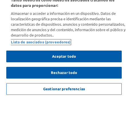
Conocenos
datos para proporcionar:
Almacenar o acceder a información en un dispositivo. Datos de
localización geográfica precisa e identificación mediante las
Info útil
características de dispositivos. anuncios y contenido personalizados,
medición de anuncios y del contenido, información sobre el público y
desarrollo de productos..
Comprá Online
Lista de asociados (proveedores)
Enterate de nuestras ofertas
Aceptar todo
Dejanos tu mail para recibir todas las ofertas y promociones antes
que nadie.
Rechazar todo
Provincia
NO DISPONIBLE
Gestionar preferencias
ENVIAR