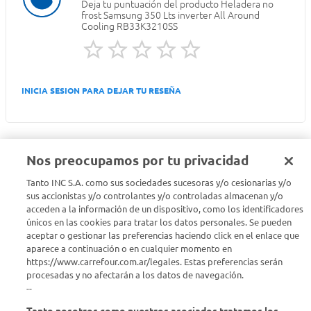
Deja tu puntuación del producto
Heladera no
frost Samsung 350 Lts inverter All Around
Cooling RB33K3210SS
INICIA SESION PARA DEJAR TU RESEÑA
Nos preocupamos por tu privacidad
Tanto INC S.A. como sus sociedades sucesoras y/o cesionarias y/o
Seguinos en :
sus accionistas y/o controlantes y/o controladas almacenan y/o
acceden a la información de un dispositivo, como los identificadores
únicos en las cookies para tratar los datos personales. Se pueden
Estamos para ayudarte
aceptar o gestionar las preferencias haciendo click en el enlace que
aparece a continuación o en cualquier momento en
¿Tenés una consulta? Comunicate con nosotros
acá
https://www.carrefour.com.ar/legales. Estas preferencias serán
procesadas y no afectarán a los datos de navegación.
Descubrí Carrefour
--
Tanto nosotros como nuestros asociados tratamos los