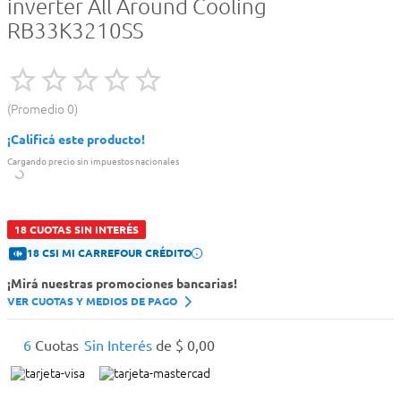
inverter All Around Cooling
RB33K3210SS
Promedio
0
¡Calificá este producto!
Cargando precio sin impuestos nacionales
18 CUOTAS SIN INTERÉS
18 CSI MI CARREFOUR CRÉDITO
¡Mirá nuestras promociones bancarias!
VER CUOTAS Y MEDIOS DE PAGO
6
Cuotas
Sin Interés
de
$
0
,
00