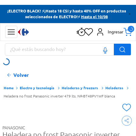
Términos más buscados
¡ELECTRO BLACK! ⚡¡Hasta 18 CSI y hasta 40% OFF en productos
seleccionados de ELECTRO!⚡
Hasta el 10/08
Yerba
Cerveza
Ingresar
Doves
¿Qué estás buscando hoy?
Jabon Tocador
Términos más buscados
Volver
Yerba
Cerveza
Electro y tecnología
Heladeras y freezers
Heladeras
Heladera no frost Panasonic inverter 479 lts. NR-BT48PV1WF blanca
Doves
Jabon Tocador
PANASONIC
Heladera no frost Panasonic inverter