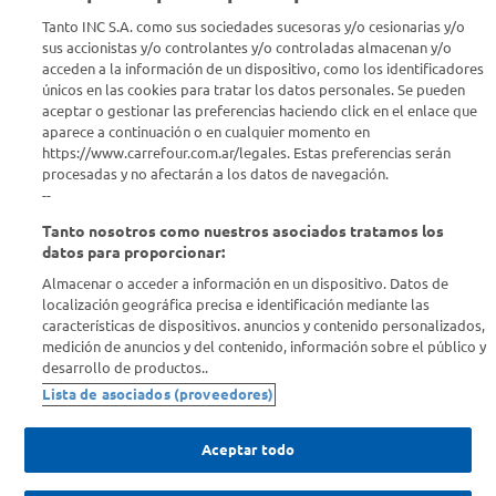
Tanto INC S.A. como sus sociedades sucesoras y/o cesionarias y/o
Seguinos en :
sus accionistas y/o controlantes y/o controladas almacenan y/o
acceden a la información de un dispositivo, como los identificadores
únicos en las cookies para tratar los datos personales. Se pueden
Estamos para ayudarte
aceptar o gestionar las preferencias haciendo click en el enlace que
aparece a continuación o en cualquier momento en
¿Tenés una consulta? Comunicate con nosotros
acá
https://www.carrefour.com.ar/legales. Estas preferencias serán
procesadas y no afectarán a los datos de navegación.
Descubrí Carrefour
--
Tanto nosotros como nuestros asociados tratamos los
Conocenos
datos para proporcionar:
Almacenar o acceder a información en un dispositivo. Datos de
localización geográfica precisa e identificación mediante las
Info útil
características de dispositivos. anuncios y contenido personalizados,
medición de anuncios y del contenido, información sobre el público y
desarrollo de productos..
Comprá Online
Lista de asociados (proveedores)
Enterate de nuestras ofertas
Aceptar todo
Dejanos tu mail para recibir todas las ofertas y promociones antes
que nadie.