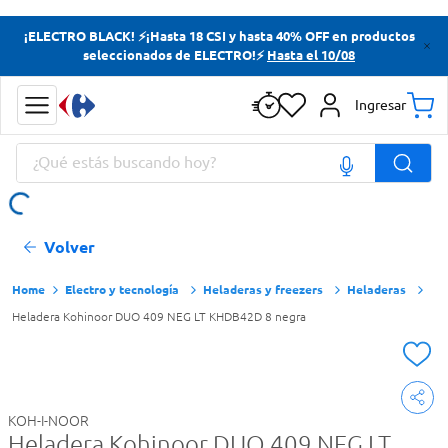
Términos más buscados
¡ELECTRO BLACK! ⚡¡Hasta 18 CSI y hasta 40% OFF en productos
seleccionados de ELECTRO!⚡
Hasta el 10/08
Yerba
Cerveza
Ingresar
Doves
¿Qué estás buscando hoy?
Papas Fritas
Términos más buscados
Volver
Yerba
Cerveza
Electro y tecnología
Heladeras y freezers
Heladeras
Heladera Kohinoor DUO 409 NEG LT KHDB42D 8 negra
Doves
Papas Fritas
KOH-I-NOOR
Heladera Kohinoor DUO 409 NEG LT